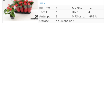
??? -,--
nummer
?
Krukstorlek (cm)
12
Pris per enhet
Totalt:
?
Höjd
43
Antal plantor/kruka
2
MPS cert.
MPS A
Odlare
houwenplant