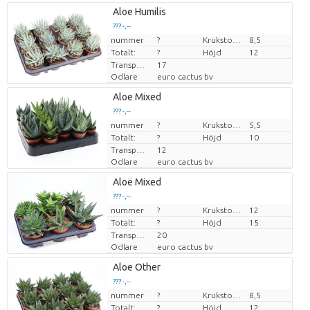
Aloe Humilis
??? -,--
nummer
Pris per enhet
?
Krukstorlek (cm)
8,5
Totalt:
?
Höjd
12
Transporthöjd
17
Odlare
euro cactus bv
Aloe Mixed
??? -,--
nummer
Pris per enhet
?
Krukstorlek (cm)
5,5
Totalt:
?
Höjd
10
Transporthöjd
12
Odlare
euro cactus bv
Aloë Mixed
??? -,--
nummer
Pris per enhet
?
Krukstorlek (cm)
12
Totalt:
?
Höjd
15
Transporthöjd
20
Odlare
euro cactus bv
Aloe Other
??? -,--
nummer
Pris per enhet
?
Krukstorlek (cm)
8,5
Totalt:
?
Höjd
12