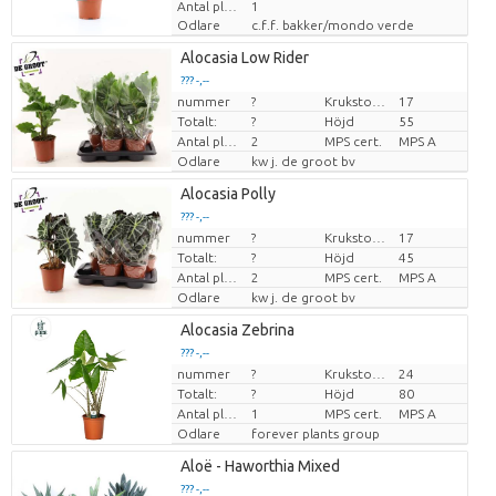
Antal plantor/kruka
1
Odlare
c.f.f. bakker/mondo verde
Alocasia Low Rider
??? -,--
nummer
?
Krukstorlek (cm)
17
Pris per enhet
Totalt:
?
Höjd
55
Antal plantor/kruka
2
MPS cert.
MPS A
Odlare
kw j. de groot bv
Alocasia Polly
??? -,--
nummer
?
Krukstorlek (cm)
17
Pris per enhet
Totalt:
?
Höjd
45
Antal plantor/kruka
2
MPS cert.
MPS A
Odlare
kw j. de groot bv
Alocasia Zebrina
??? -,--
nummer
?
Krukstorlek (cm)
24
Pris per enhet
Totalt:
?
Höjd
80
Antal plantor/kruka
1
MPS cert.
MPS A
Odlare
forever plants group
Aloë - Haworthia Mixed
??? -,--