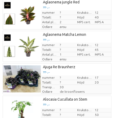
Aglaonema jungle Red
??? -,--
nummer
?
Krukstorlek (cm)
12
Pris per enhet
Totalt:
?
Höjd
40
Antal plantor/kruka
2
MPS cert.
MPS A
Odlare
ansu
Aglaonema Matcha Lemon
??? -,--
nummer
?
Krukstorlek (cm)
12
Pris per enhet
Totalt:
?
Höjd
45
Antal plantor/kruka
1
MPS cert.
MPS A
Odlare
ansu
Ajuga Re Braunherz
??? -,--
nummer
Pris per enhet
?
Krukstorlek (cm)
17
Totalt:
?
Höjd
20
Transporthöjd
30
Odlare
de kroonflowers
Alocasia Cucullata on Stem
??? -,--
nummer
Pris per enhet
?
Krukstorlek (cm)
12
Totalt:
?
Höjd
50