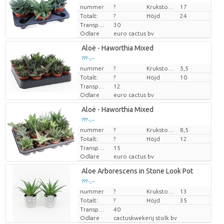
nummer
Pris per enhet
?
Krukstorlek (cm)
17
Totalt:
?
Höjd
24
Transporthöjd
30
Odlare
euro cactus bv
Aloë - Haworthia Mixed
??? -,--
nummer
Pris per enhet
?
Krukstorlek (cm)
5,5
Totalt:
?
Höjd
10
Transporthöjd
12
Odlare
euro cactus bv
Aloë - Haworthia Mixed
??? -,--
nummer
Pris per enhet
?
Krukstorlek (cm)
8,5
Totalt:
?
Höjd
12
Transporthöjd
15
Odlare
euro cactus bv
Aloe Arborescens in Stone Look Pot
??? -,--
nummer
Pris per enhet
?
Krukstorlek (cm)
13
Totalt:
?
Höjd
35
Transporthöjd
40
Odlare
cactuskwekerij stolk bv