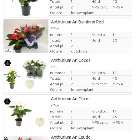
Totalt:
?
Höjd
40
Antal plantor/kruka
2
MPS cert.
MPS A
Odlare
houwenplant
Anthurium An Bambino Red
??? -,--
nummer
Pris per enhet
?
Krukstorlek (cm)
14
Totalt:
?
Höjd
50
Antal plantor/kruka
2
Odlare
opschroef
Anthurium An Cocos
??? -,--
nummer
?
Krukstorlek (cm)
12
Pris per enhet
Totalt:
?
Höjd
40
Antal plantor/kruka
2
MPS cert.
MPS A
Odlare
houwenplant
Anthurium An Cocos
??? -,--
nummer
?
Krukstorlek (cm)
14
Pris per enhet
Totalt:
?
Höjd
45
Antal plantor/kruka
2
MPS cert.
MPS A
Odlare
houwenplant
Anthurium An Esudo