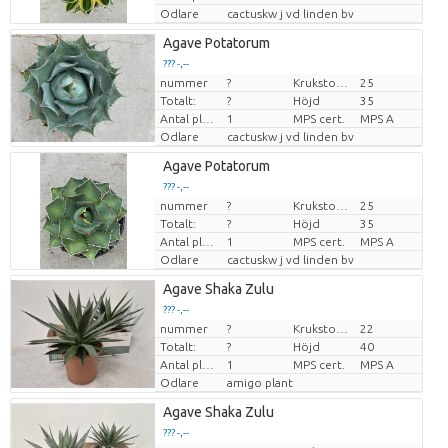
Odlare
cactuskw j vd linden bv
Agave Potatorum
??? -,--
nummer
?
Krukstorlek (cm)
25
Pris per enhet
Totalt:
?
Höjd
35
Antal plantor/kruka
1
MPS cert.
MPS A
Odlare
cactuskw j vd linden bv
Agave Potatorum
??? -,--
nummer
?
Krukstorlek (cm)
25
Pris per enhet
Totalt:
?
Höjd
35
Antal plantor/kruka
1
MPS cert.
MPS A
Odlare
cactuskw j vd linden bv
Agave Shaka Zulu
??? -,--
nummer
?
Krukstorlek (cm)
22
Pris per enhet
Totalt:
?
Höjd
40
Antal plantor/kruka
1
MPS cert.
MPS A
Odlare
amigo plant
Agave Shaka Zulu
??? -,--