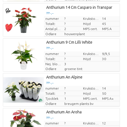
Anthurium 14 Cm Casparo in Transpar
??? -,--
nummer
?
Krukstorlek (cm)
14
Pris per enhet
Totalt:
?
Höjd
45
Antal plantor/kruka
2
MPS cert.
MPS A
Odlare
houwenplant
Anthurium 9 Cm Lilli White
??? -,--
nummer
Pris per enhet
?
Krukstorlek (cm)
9/9,5
Totalt:
?
Höjd
30
Nej. blomkruka
3
Odlare
groene tint
Anthurium An Alpine
??? -,--
nummer
?
Krukstorlek (cm)
14
Pris per enhet
Totalt:
?
Höjd
50
Tjocklek
1
MPS cert.
MPS A+
Odlare
breugem plants bv
Anthurium An Aroha
??? -,--
nummer
?
Krukstorlek (cm)
12
Pris per enhet