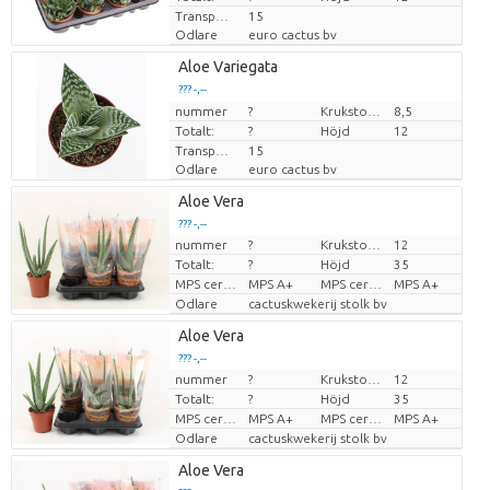
Transporthöjd
15
Odlare
euro cactus bv
Aloe Variegata
??? -,--
nummer
Pris per enhet
?
Krukstorlek (cm)
8,5
Totalt:
?
Höjd
12
Transporthöjd
15
Odlare
euro cactus bv
Aloe Vera
??? -,--
nummer
?
Krukstorlek (cm)
12
Pris per enhet
Totalt:
?
Höjd
35
MPS certifikat.
MPS A+
MPS certifikat.
MPS A+
Odlare
cactuskwekerij stolk bv
Aloe Vera
??? -,--
nummer
?
Krukstorlek (cm)
12
Pris per enhet
Totalt:
?
Höjd
35
MPS certifikat.
MPS A+
MPS certifikat.
MPS A+
Odlare
cactuskwekerij stolk bv
Aloe Vera