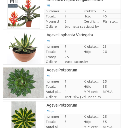
??? -,--
nummer
?
Krukstorlek (cm)
12
Pris per enhet
Totalt:
?
Höjd
45
Mognad
3
Certificaten Milieukeur
Planetproof
Odlare
bromelia specialist bv
Agave Lophanta Variegata
??? -,--
nummer
Pris per enhet
?
Krukstorlek (cm)
23
Totalt:
?
Höjd
20
Transporthöjd
25
Odlare
euro cactus bv
Agave Potatorum
??? -,--
nummer
?
Krukstorlek (cm)
25
Pris per enhet
Totalt:
?
Höjd
35
Antal plantor/kruka
1
MPS cert.
MPS A
Odlare
cactuskw j vd linden bv
Agave Potatorum
??? -,--
nummer
?
Krukstorlek (cm)
25
Pris per enhet
Totalt:
?
Höjd
35
Antal plantor/kruka
1
MPS cert.
MPS A