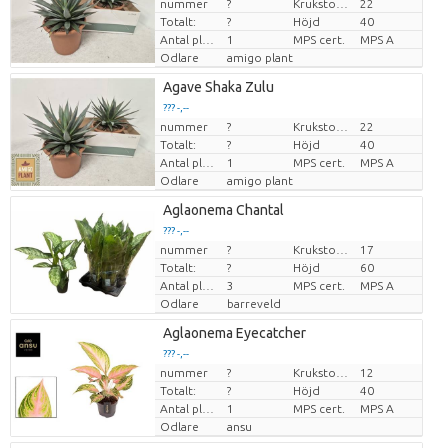
nummer
?
Krukstorlek (cm)
22
Pris per enhet
Totalt:
?
Höjd
40
Antal plantor/kruka
1
MPS cert.
MPS A
Odlare
amigo plant
Agave Shaka Zulu
??? -,--
nummer
?
Krukstorlek (cm)
22
Pris per enhet
Totalt:
?
Höjd
40
Antal plantor/kruka
1
MPS cert.
MPS A
Odlare
amigo plant
Aglaonema Chantal
??? -,--
nummer
?
Krukstorlek (cm)
17
Pris per enhet
Totalt:
?
Höjd
60
Antal plantor/kruka
3
MPS cert.
MPS A
Odlare
barreveld
Aglaonema Eyecatcher
??? -,--
nummer
?
Krukstorlek (cm)
12
Pris per enhet
Totalt:
?
Höjd
40
Antal plantor/kruka
1
MPS cert.
MPS A
Odlare
ansu