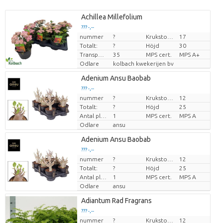
Achillea Millefolium
??? -,--
nummer
?
Krukstorlek (cm)
17
Pris per enhet
Totalt:
?
Höjd
30
Transporthöjd
35
MPS cert.
MPS A+
Odlare
kolbach kwekerijen bv
Adenium Ansu Baobab
??? -,--
nummer
?
Krukstorlek (cm)
12
Pris per enhet
Totalt:
?
Höjd
25
Antal plantor/kruka
1
MPS cert.
MPS A
Odlare
ansu
Adenium Ansu Baobab
??? -,--
nummer
?
Krukstorlek (cm)
12
Pris per enhet
Totalt:
?
Höjd
25
Antal plantor/kruka
1
MPS cert.
MPS A
Odlare
ansu
Adiantum Rad Fragrans
??? -,--
nummer
?
Krukstorlek (cm)
12
Pris per enhet