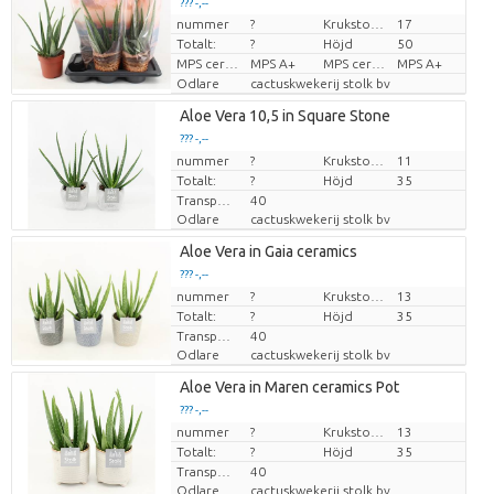
??? -,--
nummer
?
Krukstorlek (cm)
17
Pris per enhet
Totalt:
?
Höjd
50
MPS certifikat.
MPS A+
MPS certifikat.
MPS A+
Odlare
cactuskwekerij stolk bv
Aloe Vera 10,5 in Square Stone
??? -,--
nummer
Pris per enhet
?
Krukstorlek (cm)
11
Totalt:
?
Höjd
35
Transporthöjd
40
Odlare
cactuskwekerij stolk bv
Aloe Vera in Gaia ceramics
??? -,--
nummer
Pris per enhet
?
Krukstorlek (cm)
13
Totalt:
?
Höjd
35
Transporthöjd
40
Odlare
cactuskwekerij stolk bv
Aloe Vera in Maren ceramics Pot
??? -,--
nummer
Pris per enhet
?
Krukstorlek (cm)
13
Totalt:
?
Höjd
35
Transporthöjd
40
Odlare
cactuskwekerij stolk bv