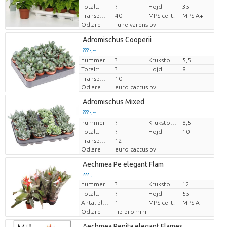
Totalt:
?
Höjd
35
Transporthöjd
40
MPS cert.
MPS A+
Odlare
ruhe varens bv
Adromischus Cooperii
??? -,--
nummer
Pris per enhet
?
Krukstorlek (cm)
5,5
Totalt:
?
Höjd
8
Transporthöjd
10
Odlare
euro cactus bv
Adromischus Mixed
??? -,--
nummer
Pris per enhet
?
Krukstorlek (cm)
8,5
Totalt:
?
Höjd
10
Transporthöjd
12
Odlare
euro cactus bv
Aechmea Pe elegant Flam
??? -,--
nummer
?
Krukstorlek (cm)
12
Pris per enhet
Totalt:
?
Höjd
55
Antal plantor/kruka
1
MPS cert.
MPS A
Odlare
rip bromini
Aechmea Pepita elegant Flames