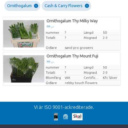
Ornithogalum
Cash & Carry Flowers
Ornithogalum Thy Milky Way
??? -,--
nummer
Pris per enhet
?
Längd
50
Totalt:
?
Mognad
2-3
Odlare
sand pro growers
Ornithogalum Thy Mount Fuji
??? -,--
nummer
?
Längd
50
Pris per enhet
Totalt:
?
Mognad
2-3
Blomfärg
Wit
Certificaten Kenya Flower Counsel
Kfc Silver
Odlare
rebby touch flowers
Tllbacka
Vi är ISO 9001-ackrediterade.
We're sorry