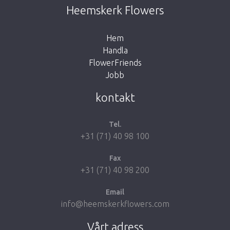
This page does not exist. Click on the
Heemskerk Flowers
button below to return to the shop.
Hem
Handla
FlowerFriends
Jobb
Take me back to the shop
kontakt
Tel.
+31 (71) 40 98 100
Fax
+31 (71) 40 98 200
Email
info@heemskerkflowers.com
Vårt adress