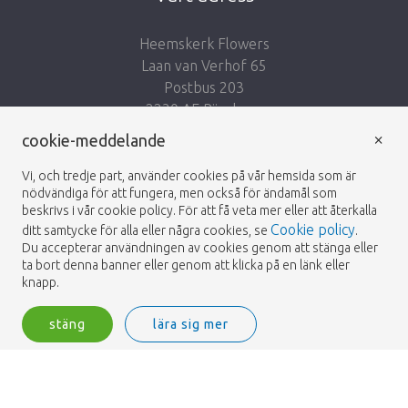
Heemskerk Flowers
Laan van Verhof 65
Postbus 203
2230 AE Rijnsburg
Netherlands
×
cookie-meddelande
Följ oss:
Vi, och tredje part, använder cookies på vår hemsida som är
nödvändiga för att fungera, men också för ändamål som
beskrivs i vår cookie policy. För att få veta mer eller att återkalla
Cookie policy
ditt samtycke för alla eller några cookies, se
.
Du accepterar användningen av cookies genom att stänga eller
ta bort denna banner eller genom att klicka på en länk eller
Heemskerk Flowers
Villkor
Integritetspolicy
© 2026 -
knapp.
stäng
lära sig mer
Heemskerk Flowers is a trading name of BGH A.Heemskerk AZN b.v.
1
inloggning
Filtrera