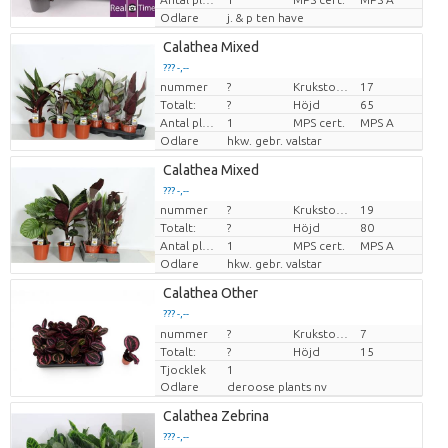
Odlare
j. & p ten have
Calathea Mixed
??? -,--
nummer
?
Krukstorlek (cm)
17
Pris per enhet
Totalt:
?
Höjd
65
Antal plantor/kruka
1
MPS cert.
MPS A
Odlare
hkw. gebr. valstar
Calathea Mixed
??? -,--
nummer
?
Krukstorlek (cm)
19
Pris per enhet
Totalt:
?
Höjd
80
Antal plantor/kruka
1
MPS cert.
MPS A
Odlare
hkw. gebr. valstar
Calathea Other
??? -,--
nummer
Pris per enhet
?
Krukstorlek (cm)
7
Totalt:
?
Höjd
15
Tjocklek
1
Odlare
deroose plants nv
Calathea Zebrina
??? -,--