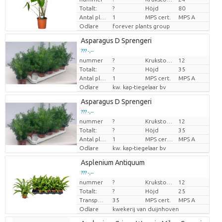
Totalt:
?
Höjd
80
Antal plantor/kruka
1
MPS cert.
MPS A
Odlare
forever plants group
Asparagus D Sprengeri
??? -,--
nummer
?
Krukstorlek (cm)
12
Pris per enhet
Totalt:
?
Höjd
35
Antal plantor/kruka
1
MPS cert.
MPS A
Odlare
kw. kap-tiegelaar bv
Asparagus D Sprengeri
??? -,--
nummer
?
Krukstorlek (cm)
12
Pris per enhet
Totalt:
?
Höjd
35
Antal plantor/kruka
1
MPS certifikat.
MPS A
Odlare
kw. kap-tiegelaar bv
Asplenium Antiquum
??? -,--
nummer
?
Krukstorlek (cm)
12
Pris per enhet
Totalt:
?
Höjd
25
Transporthöjd
35
MPS cert.
MPS A
Odlare
kwekerij van duijnhoven