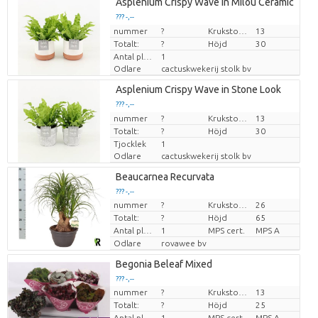
Asplenium Crispy Wave in Milou Ceramic
??? -,--
nummer
Pris per enhet
?
Krukstorlek (cm)
13
Totalt:
?
Höjd
30
Antal plantor/kruka
1
Odlare
cactuskwekerij stolk bv
Asplenium Crispy Wave in Stone Look
??? -,--
nummer
Pris per enhet
?
Krukstorlek (cm)
13
Totalt:
?
Höjd
30
Tjocklek
1
Odlare
cactuskwekerij stolk bv
Beaucarnea Recurvata
??? -,--
nummer
?
Krukstorlek (cm)
26
Pris per enhet
Totalt:
?
Höjd
65
Antal plantor/kruka
1
MPS cert.
MPS A
Odlare
rovawee bv
Begonia Beleaf Mixed
??? -,--
nummer
?
Krukstorlek (cm)
13
Pris per enhet
Totalt:
?
Höjd
25
Antal plantor/kruka
1
MPS cert.
MPS A