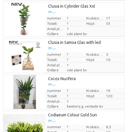
Clusia in Cylinder Glas Xxl
??? -,--
nummer
Pris per enhet
?
Krukstorlek (cm)
17
Totalt:
?
Höjd
55
Antal plantor/kruka
1
Odlare
vde plant bv
Clusia in Samoa Glas with led
??? -,--
nummer
Pris per enhet
?
Krukstorlek (cm)
5
Totalt:
?
Höjd
10
Antal plantor/kruka
1
Odlare
vde plant bv
Cocos Nucifera
??? -,--
nummer
Pris per enhet
?
Krukstorlek (cm)
19
Totalt:
?
Höjd
120
Antal plantor/kruka
1
Odlare
kwekerij g. verkade bv
Codiaeum Colour Gold Sun
??? -,--
nummer
Pris per enhet
?
Krukstorlek (cm)
8,5