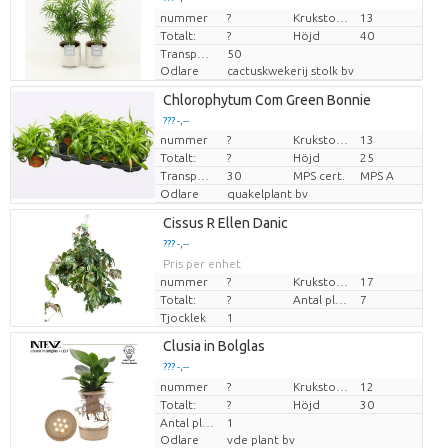
nummer
Pris per enhet
?
Krukstorlek (cm)
13
Totalt:
?
Höjd
40
Transporthöjd
50
Odlare
cactuskwekerij stolk bv
Chlorophytum Com Green Bonnie
??? -,--
nummer
?
Krukstorlek (cm)
13
Pris per enhet
Totalt:
?
Höjd
25
Transporthöjd
30
MPS cert.
MPS A
Odlare
quakelplant bv
Cissus R Ellen Danic
??? -,--
Pris per enhet
nummer
?
Krukstorlek (cm)
17
Totalt:
?
Antal plantor/kruka
7
Tjocklek
1
Clusia in Bolglas
??? -,--
nummer
Pris per enhet
?
Krukstorlek (cm)
12
Totalt:
?
Höjd
30
Antal plantor/kruka
1
Odlare
vde plant bv