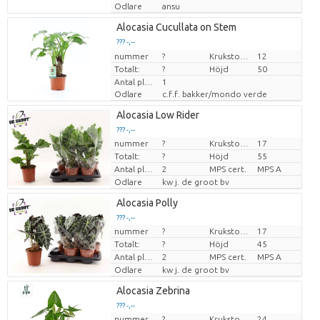
Odlare
ansu
Alocasia Cucullata on Stem
??? -,--
nummer
Pris per enhet
?
Krukstorlek (cm)
12
Totalt:
?
Höjd
50
Antal plantor/kruka
1
Odlare
c.f.f. bakker/mondo verde
Alocasia Low Rider
??? -,--
nummer
?
Krukstorlek (cm)
17
Pris per enhet
Totalt:
?
Höjd
55
Antal plantor/kruka
2
MPS cert.
MPS A
Odlare
kw j. de groot bv
Alocasia Polly
??? -,--
nummer
?
Krukstorlek (cm)
17
Pris per enhet
Totalt:
?
Höjd
45
Antal plantor/kruka
2
MPS cert.
MPS A
Odlare
kw j. de groot bv
Alocasia Zebrina
??? -,--
nummer
?
Krukstorlek (cm)
24
Pris per enhet