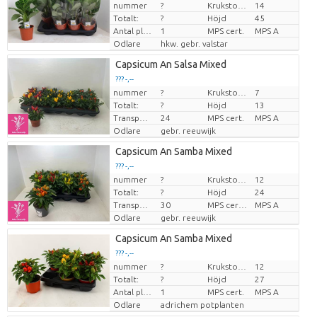
nummer
?
Krukstorlek (cm)
14
Pris per enhet
Totalt:
?
Höjd
45
Antal plantor/kruka
1
MPS cert.
MPS A
Odlare
hkw. gebr. valstar
Capsicum An Salsa Mixed
??? -,--
nummer
?
Krukstorlek (cm)
7
Pris per enhet
Totalt:
?
Höjd
13
Transporthöjd
24
MPS cert.
MPS A
Odlare
gebr. reeuwijk
Capsicum An Samba Mixed
??? -,--
nummer
?
Krukstorlek (cm)
12
Pris per enhet
Totalt:
?
Höjd
24
Transporthöjd
30
MPS certifikat.
MPS A
Odlare
gebr. reeuwijk
Capsicum An Samba Mixed
??? -,--
nummer
?
Krukstorlek (cm)
12
Pris per enhet
Totalt:
?
Höjd
27
Antal plantor/kruka
1
MPS cert.
MPS A
Odlare
adrichem potplanten