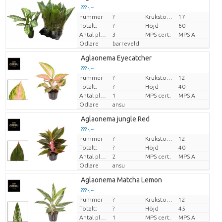
??? -,--
nummer
?
Krukstorlek (cm)
17
Pris per enhet
Totalt:
?
Höjd
60
Antal plantor/kruka
3
MPS cert.
MPS A
Odlare
barreveld
Aglaonema Eyecatcher
??? -,--
nummer
?
Krukstorlek (cm)
12
Pris per enhet
Totalt:
?
Höjd
40
Antal plantor/kruka
1
MPS cert.
MPS A
Odlare
ansu
Aglaonema jungle Red
??? -,--
nummer
?
Krukstorlek (cm)
12
Pris per enhet
Totalt:
?
Höjd
40
Antal plantor/kruka
2
MPS cert.
MPS A
Odlare
ansu
Aglaonema Matcha Lemon
??? -,--
nummer
?
Krukstorlek (cm)
12
Pris per enhet
Totalt:
?
Höjd
45
Antal plantor/kruka
1
MPS cert.
MPS A