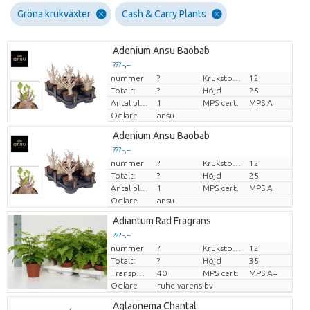
Gröna krukväxter
Cash & Carry Plants
Adenium Ansu Baobab
??? -,--
nummer
?
Krukstorlek (cm)
12
Pris per enhet
Totalt:
?
Höjd
25
Antal plantor/kruka
1
MPS cert.
MPS A
Odlare
ansu
Adenium Ansu Baobab
??? -,--
nummer
?
Krukstorlek (cm)
12
Pris per enhet
Totalt:
?
Höjd
25
Antal plantor/kruka
1
MPS cert.
MPS A
Odlare
ansu
Adiantum Rad Fragrans
??? -,--
nummer
?
Krukstorlek (cm)
12
Pris per enhet
Totalt:
?
Höjd
35
Transporthöjd
40
MPS cert.
MPS A+
Odlare
ruhe varens bv
Aglaonema Chantal