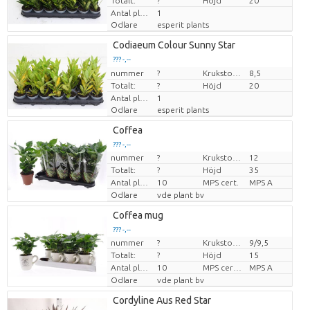
Totalt:
?
Höjd
20
Antal plantor/kruka
1
Odlare
esperit plants
Codiaeum Colour Sunny Star
??? -,--
nummer
Pris per enhet
?
Krukstorlek (cm)
8,5
Totalt:
?
Höjd
20
Antal plantor/kruka
1
Odlare
esperit plants
Coffea
??? -,--
nummer
?
Krukstorlek (cm)
12
Pris per enhet
Totalt:
?
Höjd
35
Antal plantor/kruka
10
MPS cert.
MPS A
Odlare
vde plant bv
Coffea mug
??? -,--
nummer
?
Krukstorlek (cm)
9/9,5
Pris per enhet
Totalt:
?
Höjd
15
Antal plantor/kruka
10
MPS certifikat.
MPS A
Odlare
vde plant bv
Cordyline Aus Red Star