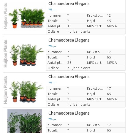
Chamaedorea Elegans
??? -,--
nummer
?
Krukstorlek (cm)
12
Pris per enhet
Totalt:
?
Höjd
45
Antal plantor/kruka
15
MPS cert.
MPS A
Odlare
huijben plants
Chamaedorea Elegans
??? -,--
nummer
?
Krukstorlek (cm)
17
Pris per enhet
Totalt:
?
Höjd
65
Antal plantor/kruka
25
MPS cert.
MPS A
Odlare
huijben plants
Chamaedorea Elegans
??? -,--
nummer
?
Krukstorlek (cm)
17
Pris per enhet
Totalt:
?
Höjd
65
Antal plantor/kruka
25
MPS cert.
MPS A
Odlare
huijben plants
Chamaedorea Elegans
??? -,--
nummer
?
Krukstorlek (cm)
17
Pris per enhet
Totalt:
?
Höjd
65