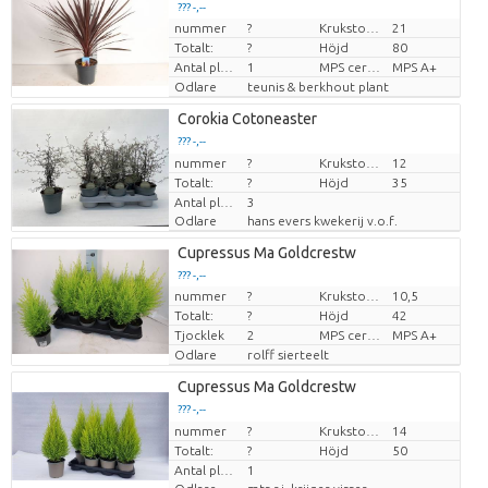
??? -,--
nummer
?
Krukstorlek (cm)
21
Pris per enhet
Totalt:
?
Höjd
80
Antal plantor/kruka
1
MPS certifikat.
MPS A+
Odlare
teunis & berkhout plant
Corokia Cotoneaster
??? -,--
nummer
Pris per enhet
?
Krukstorlek (cm)
12
Totalt:
?
Höjd
35
Antal plantor/kruka
3
Odlare
hans evers kwekerij v.o.f.
Cupressus Ma Goldcrestw
??? -,--
nummer
?
Krukstorlek (cm)
10,5
Pris per enhet
Totalt:
?
Höjd
42
Tjocklek
2
MPS certifikat.
MPS A+
Odlare
rolff sierteelt
Cupressus Ma Goldcrestw
??? -,--
nummer
Pris per enhet
?
Krukstorlek (cm)
14
Totalt:
?
Höjd
50
Antal plantor/kruka
1