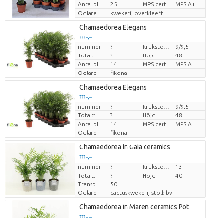
Antal plantor/kruka
25
MPS cert.
MPS A+
Odlare
kwekerij overkleeft
Chamaedorea Elegans
??? -,--
nummer
?
Krukstorlek (cm)
9/9,5
Pris per enhet
Totalt:
?
Höjd
48
Antal plantor/kruka
14
MPS cert.
MPS A
Odlare
fikona
Chamaedorea Elegans
??? -,--
nummer
?
Krukstorlek (cm)
9/9,5
Pris per enhet
Totalt:
?
Höjd
48
Antal plantor/kruka
14
MPS cert.
MPS A
Odlare
fikona
Chamaedorea in Gaia ceramics
??? -,--
nummer
Pris per enhet
?
Krukstorlek (cm)
13
Totalt:
?
Höjd
40
Transporthöjd
50
Odlare
cactuskwekerij stolk bv
Chamaedorea in Maren ceramics Pot
??? -,--