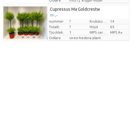
Odlare
mts r.j. krijger-visser
Cupressus Ma Goldcrestw
??? -,--
nummer
?
Krukstorlek (cm)
14
Pris per enhet
Totalt:
?
Höjd
65
Tjocklek
1
MPS certifikat.
MPS A+
Odlare
vireo-hedera plant