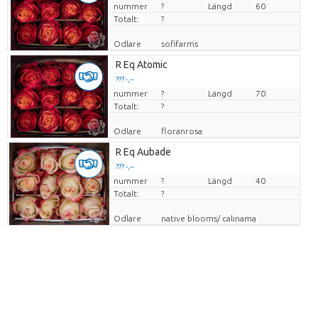
nummer
Pris per enhet
?
Längd
60
Totalt:
?
Odlare
sofifarms
R Eq Atomic
??? -,--
nummer
Pris per enhet
?
Längd
70
Totalt:
?
Odlare
floranrosa
R Eq Aubade
??? -,--
nummer
Pris per enhet
?
Längd
40
Totalt:
?
Odlare
native blooms/ calinama