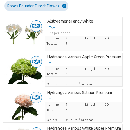
Roses Ecuador Direct Flowex
Alstroemeria Fancy White
??? -,--
Pris per enhet
nummer
?
Längd
70
Totalt:
?
Hydrangea Various Apple Green Premium
??? -,--
nummer
Pris per enhet
?
Längd
60
Totalt:
?
Odlare
ci lolita flores sas
Hydrangea Various Salmon Premium
??? -,--
nummer
Pris per enhet
?
Längd
60
Totalt:
?
Odlare
ci lolita flores sas
Hydrangea Various White Super Premium