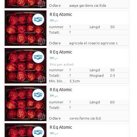
Odlare
azaya gardens cia ltda
R Eq Atomic
??? -,--
nummer
Pris per enhet
?
Längd
50
Totalt:
?
Odlare
agricola el rosario agrirose c
R Eq Atomic
??? -,--
Pris per enhet
nummer
?
Längd
50
Totalt:
?
Mognad
2-3
Min. blomknopps höjd
5,5cm
R Eq Atomic
??? -,--
nummer
Pris per enhet
?
Längd
60
Totalt:
?
Odlare
ceres farms cia ltd.
R Eq Atomic
??? -,--