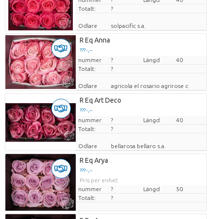
Totalt:
?
Odlare
solpacific s.a.
R Eq Anna
??? -,--
nummer
Pris per enhet
?
Längd
40
Totalt:
?
Odlare
agricola el rosario agrirose c
R Eq Art Deco
??? -,--
nummer
Pris per enhet
?
Längd
40
Totalt:
?
Odlare
bellarosa bellaro s.a.
R Eq Arya
??? -,--
Pris per enhet
nummer
?
Längd
50
Totalt:
?