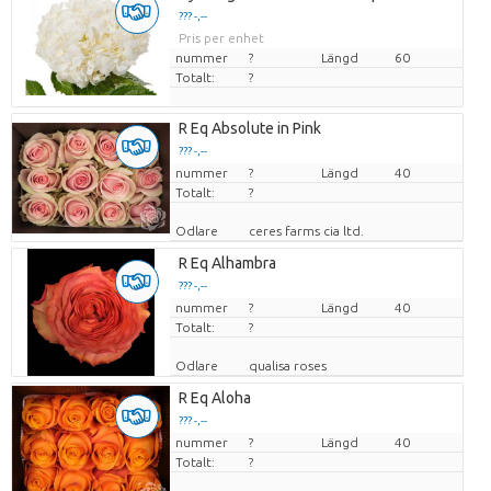
??? -,--
Pris per enhet
nummer
?
Längd
60
Totalt:
?
R Eq Absolute in Pink
??? -,--
nummer
Pris per enhet
?
Längd
40
Totalt:
?
Odlare
ceres farms cia ltd.
R Eq Alhambra
??? -,--
nummer
Pris per enhet
?
Längd
40
Totalt:
?
Odlare
qualisa roses
R Eq Aloha
??? -,--
nummer
Pris per enhet
?
Längd
40
Totalt:
?