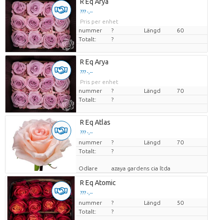
R Eq Arya
??? -,--
Pris per enhet
nummer
?
Längd
60
Totalt:
?
R Eq Arya
??? -,--
Pris per enhet
nummer
?
Längd
70
Totalt:
?
R Eq Atlas
??? -,--
nummer
Pris per enhet
?
Längd
70
Totalt:
?
Odlare
azaya gardens cia ltda
R Eq Atomic
??? -,--
nummer
Pris per enhet
?
Längd
50
Totalt:
?