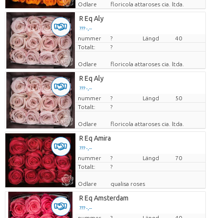
Odlare
floricola attaroses cia. ltda.
R Eq Aly
??? -,--
nummer
Pris per enhet
?
Längd
40
Totalt:
?
Odlare
floricola attaroses cia. ltda.
R Eq Aly
??? -,--
nummer
Pris per enhet
?
Längd
50
Totalt:
?
Odlare
floricola attaroses cia. ltda.
R Eq Amira
??? -,--
nummer
Pris per enhet
?
Längd
70
Totalt:
?
Odlare
qualisa roses
R Eq Amsterdam
??? -,--
nummer
Pris per enhet
?
Längd
40