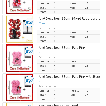
nummer
?
Krukstorlek (cm)
17
Totalt:
?
Höjd
25
Transporthöjd
30
Arr6 Deco bear 25cm - Mixed Rood-bord-wit
??? -,--
Pris per enhet
nummer
?
Krukstorlek (cm)
17
Totalt:
?
Höjd
25
Transporthöjd
30
Arr6 Deco bear 25cm - Pale Pink
??? -,--
Pris per enhet
nummer
?
Krukstorlek (cm)
17
Totalt:
?
Höjd
25
Transporthöjd
30
Arr6 Deco bear 25cm - Pale Pink with Bouquet
??? -,--
Pris per enhet
nummer
?
Krukstorlek (cm)
17
Totalt:
?
Höjd
25
Transporthöjd
30
Arr6 Deco bear 25cm - Red