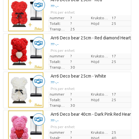
??? -,--
Pris per enhet
nummer
?
Krukstorlek (cm)
17
Totalt:
?
Höjd
25
Transporthöjd
25
Arr6 Deco bear 25cm - Red diamond Heart
??? -,--
Pris per enhet
nummer
?
Krukstorlek (cm)
17
Totalt:
?
Höjd
25
Transporthöjd
30
Arr6 Deco bear 25cm - White
??? -,--
Pris per enhet
nummer
?
Krukstorlek (cm)
17
Totalt:
?
Höjd
25
Transporthöjd
30
Arr6 Deco bear 40cm - Dark Pink Red Heart
??? -,--
Pris per enhet
nummer
?
Krukstorlek (cm)
25
Totalt:
?
Höjd
40