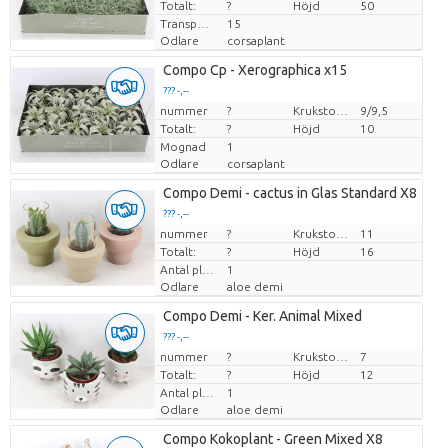
Totalt:
?
Höjd
50
Transporthöjd
15
Odlare
corsaplant
Compo Cp - Xerographica x15
??? -,--
nummer
Pris per enhet
?
Krukstorlek (cm)
9/9,5
Totalt:
?
Höjd
10
Mognad
1
Odlare
corsaplant
Compo Demi - cactus in Glas Standard X8
??? -,--
nummer
Pris per enhet
?
Krukstorlek (cm)
11
Totalt:
?
Höjd
16
Antal plantor/kruka
1
Odlare
aloe demi
Compo Demi - Ker. Animal Mixed
??? -,--
nummer
Pris per enhet
?
Krukstorlek (cm)
7
Totalt:
?
Höjd
12
Antal plantor/kruka
1
Odlare
aloe demi
Compo Kokoplant - Green Mixed X8