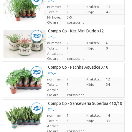
??? -,--
nummer
Pris per enhet
?
Krukstorlek (cm)
15
Totalt:
?
Höjd
45
Nr huvuden högsta stammen
3-5
Odlare
corsaplant
Compo Cp - Ker. Mini Dude x12
??? -,--
nummer
Pris per enhet
?
Krukstorlek (cm)
6
Totalt:
?
Höjd
9
Antal plantor/kruka
1
Odlare
corsaplant
Compo Cp - Pachira Aquatica X10
??? -,--
nummer
Pris per enhet
?
Krukstorlek (cm)
12
Totalt:
?
Höjd
34
Antal plantor/kruka
3
Odlare
corsaplant
Compo Cp - Sansevieria Superbia 410/10
??? -,--
nummer
Pris per enhet
?
Krukstorlek (cm)
14
Totalt:
?
Höjd
35
Antal plantor/kruka
3
Odlare
corsaplant