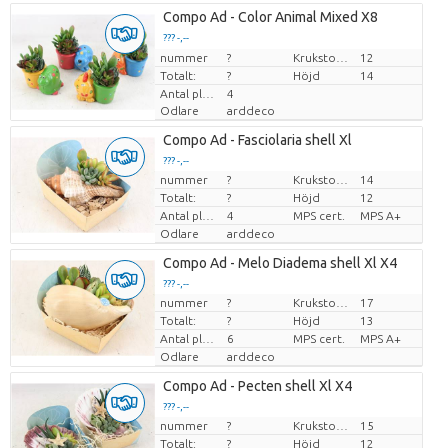
Compo Ad - Color Animal Mixed X8
??? -,--
nummer
Pris per enhet
?
Krukstorlek (cm)
12
Totalt:
?
Höjd
14
Antal plantor/kruka
4
Odlare
arddeco
Compo Ad - Fasciolaria shell Xl
??? -,--
nummer
?
Krukstorlek (cm)
14
Pris per enhet
Totalt:
?
Höjd
12
Antal plantor/kruka
4
MPS cert.
MPS A+
Odlare
arddeco
Compo Ad - Melo Diadema shell Xl X4
??? -,--
nummer
?
Krukstorlek (cm)
17
Pris per enhet
Totalt:
?
Höjd
13
Antal plantor/kruka
6
MPS cert.
MPS A+
Odlare
arddeco
Compo Ad - Pecten shell Xl X4
??? -,--
nummer
?
Krukstorlek (cm)
15
Pris per enhet
Totalt:
?
Höjd
12