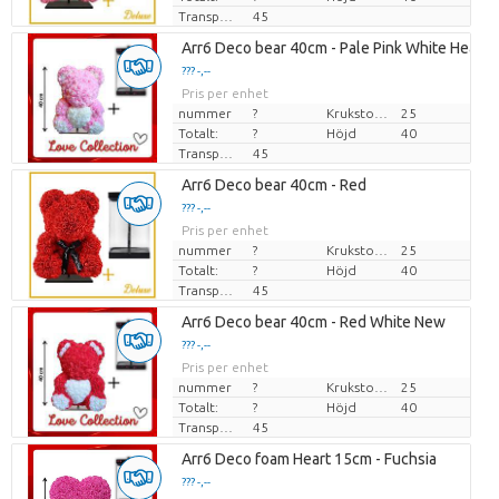
Transporthöjd
45
Arr6 Deco bear 40cm - Pale Pink White Heart
??? -,--
Pris per enhet
nummer
?
Krukstorlek (cm)
25
Totalt:
?
Höjd
40
Transporthöjd
45
Arr6 Deco bear 40cm - Red
??? -,--
Pris per enhet
nummer
?
Krukstorlek (cm)
25
Totalt:
?
Höjd
40
Transporthöjd
45
Arr6 Deco bear 40cm - Red White New
??? -,--
Pris per enhet
nummer
?
Krukstorlek (cm)
25
Totalt:
?
Höjd
40
Transporthöjd
45
Arr6 Deco foam Heart 15cm - Fuchsia
??? -,--