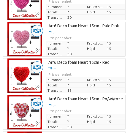
Pris per enhet
nummer
?
Krukstorlek (cm)
15
Totalt:
?
Höjd
15
Transporthöjd
20
Arr6 Deco foam Heart 15cm - Pale Pink
??? -,--
Pris per enhet
nummer
?
Krukstorlek (cm)
15
Totalt:
?
Höjd
15
Transporthöjd
20
Arr6 Deco foam Heart 15cm - Red
??? -,--
Pris per enhet
nummer
?
Krukstorlek (cm)
15
Totalt:
?
Höjd
15
Transporthöjd
15
Arr6 Deco foam Heart 15cm - Ro/wi/roze
??? -,--
Pris per enhet
nummer
?
Krukstorlek (cm)
15
Totalt:
?
Höjd
15
Transporthöjd
20