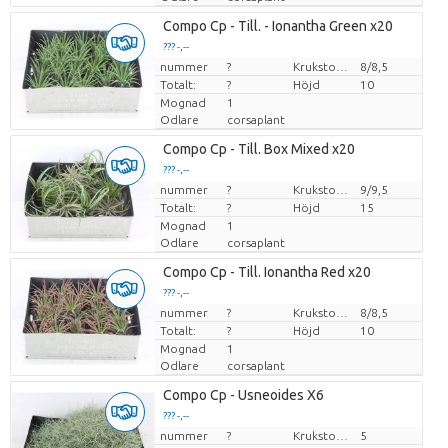
Compo Cp - Till. - Ionantha Green x20
??? -,--
nummer
Pris per enhet
?
Krukstorlek (cm)
8/8,5
Totalt:
?
Höjd
10
Mognad
1
Odlare
corsaplant
Compo Cp - Till. Box Mixed x20
??? -,--
nummer
Pris per enhet
?
Krukstorlek (cm)
9/9,5
Totalt:
?
Höjd
15
Mognad
1
Odlare
corsaplant
Compo Cp - Till. Ionantha Red x20
??? -,--
nummer
Pris per enhet
?
Krukstorlek (cm)
8/8,5
Totalt:
?
Höjd
10
Mognad
1
Odlare
corsaplant
Compo Cp - Usneoides X6
??? -,--
nummer
Pris per enhet
?
Krukstorlek (cm)
5