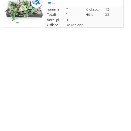
??? -,--
nummer
Pris per enhet
?
Krukstorlek (cm)
12
Totalt:
?
Höjd
23
Antal plantor/kruka
1
Odlare
kokoplant