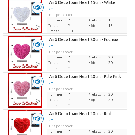
Arr6 Deco foam Heart 15cm - White
??? -,--
Pris per enhet
nummer
?
Krukstorlek (cm)
15
Totalt:
?
Höjd
15
Transporthöjd
20
Arr6 Deco foam Heart 20cm - Fuchsia
??? -,--
Pris per enhet
nummer
?
Krukstorlek (cm)
20
Totalt:
?
Höjd
20
Transporthöjd
25
Arr6 Deco foam Heart 20cm - Pale Pink
??? -,--
Pris per enhet
nummer
?
Krukstorlek (cm)
20
Totalt:
?
Höjd
20
Transporthöjd
25
Arr6 Deco foam Heart 20cm - Red
??? -,--
Pris per enhet
nummer
?
Krukstorlek (cm)
20