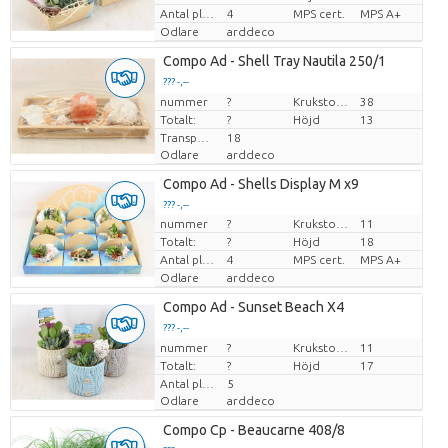
Antal plantor/kruka
4
MPS cert.
MPS A+
Odlare
arddeco
Compo Ad - Shell Tray Nautila 250/1
??? -,--
nummer
Pris per enhet
?
Krukstorlek (cm)
38
Totalt:
?
Höjd
13
Transporthöjd
18
Odlare
arddeco
Compo Ad - Shells Display M x9
??? -,--
nummer
?
Krukstorlek (cm)
11
Pris per enhet
Totalt:
?
Höjd
18
Antal plantor/kruka
4
MPS cert.
MPS A+
Odlare
arddeco
Compo Ad - Sunset Beach X4
??? -,--
nummer
Pris per enhet
?
Krukstorlek (cm)
11
Totalt:
?
Höjd
17
Antal plantor/kruka
5
Odlare
arddeco
Compo Cp - Beaucarne 408/8