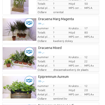
Totalt:
?
Höjd
50
Antal plantor/kruka
1
MPS certifikat.
MPS A
Odlare
oriental
Dracaena Marg Magenta
??? -,--
nummer
?
Krukstorlek (cm)
17
Pris per enhet
Totalt:
?
Höjd
80
Antal plantor/kruka
1
MPS certifikat.
MPS A+
Odlare
kwekerij dokey
Dracaena Mixed
??? -,--
nummer
?
Krukstorlek (cm)
12
Pris per enhet
Totalt:
?
Höjd
22
Antal plantor/kruka
1
MPS certifikat.
MPS A+
Odlare
dracaenakwekerij de plaats
Epipremnum Aureum
??? -,--
nummer
?
Krukstorlek (cm)
12
Pris per enhet
Totalt:
?
Höjd
20
Antal plantor/kruka
7
MPS certifikat.
MPS A+
Odlare
sentinel bv