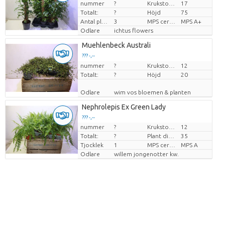
nummer
?
Krukstorlek (cm)
17
Pris per enhet
Totalt:
?
Höjd
75
Antal plantor/kruka
3
MPS certifikat.
MPS A+
Odlare
ichtus flowers
Muehlenbeck Australi
??? -,--
nummer
Pris per enhet
?
Krukstorlek (cm)
12
Totalt:
?
Höjd
20
Odlare
wim vos bloemen & planten
Nephrolepis Ex Green Lady
??? -,--
nummer
?
Krukstorlek (cm)
12
Pris per enhet
Totalt:
?
Plant diamtr
35
Tjocklek
1
MPS certifikat.
MPS A
Odlare
willem jongenotter kw.