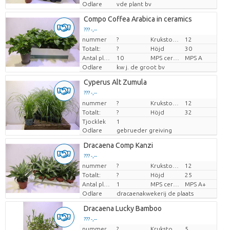
Odlare
vde plant bv
Compo Coffea Arabica in ceramics
??? -,--
nummer
?
Krukstorlek (cm)
12
Pris per enhet
Totalt:
?
Höjd
30
Antal plantor/kruka
10
MPS certifikat.
MPS A
Odlare
kw j. de groot bv
Cyperus Alt Zumula
??? -,--
nummer
Pris per enhet
?
Krukstorlek (cm)
12
Totalt:
?
Höjd
32
Tjocklek
1
Odlare
gebrueder greiving
Dracaena Comp Kanzi
??? -,--
nummer
?
Krukstorlek (cm)
12
Pris per enhet
Totalt:
?
Höjd
25
Antal plantor/kruka
1
MPS certifikat.
MPS A+
Odlare
dracaenakwekerij de plaats
Dracaena Lucky Bamboo
??? -,--
nummer
?
Krukstorlek (cm)
5
Pris per enhet