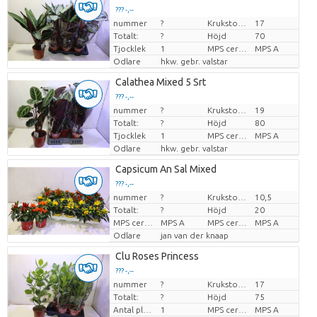
??? -,--
nummer
?
Krukstorlek (cm)
17
Pris per enhet
Totalt:
?
Höjd
70
Tjocklek
1
MPS certifikat.
MPS A
Odlare
hkw. gebr. valstar
Calathea Mixed 5 Srt
??? -,--
nummer
?
Krukstorlek (cm)
19
Pris per enhet
Totalt:
?
Höjd
80
Tjocklek
1
MPS certifikat.
MPS A
Odlare
hkw. gebr. valstar
Capsicum An Sal Mixed
??? -,--
nummer
?
Krukstorlek (cm)
10,5
Pris per enhet
Totalt:
?
Höjd
20
MPS certifikat.
MPS A
MPS certifikat.
MPS A
Odlare
jan van der knaap
Clu Roses Princess
??? -,--
nummer
?
Krukstorlek (cm)
17
Pris per enhet
Totalt:
?
Höjd
75
Antal plantor/kruka
1
MPS certifikat.
MPS A