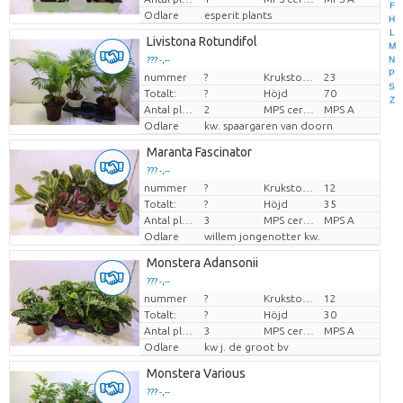
F
Odlare
esperit plants
H
L
Livistona Rotundifol
M
N
??? -,--
P
nummer
?
Krukstorlek (cm)
23
Pris per enhet
S
Totalt:
?
Höjd
70
Z
Antal plantor/kruka
2
MPS certifikat.
MPS A
Odlare
kw. spaargaren van doorn
Maranta Fascinator
??? -,--
nummer
?
Krukstorlek (cm)
12
Pris per enhet
Totalt:
?
Höjd
35
Antal plantor/kruka
3
MPS certifikat.
MPS A
Odlare
willem jongenotter kw.
Monstera Adansonii
??? -,--
nummer
?
Krukstorlek (cm)
12
Pris per enhet
Totalt:
?
Höjd
30
Antal plantor/kruka
3
MPS certifikat.
MPS A
Odlare
kw j. de groot bv
Monstera Various
??? -,--