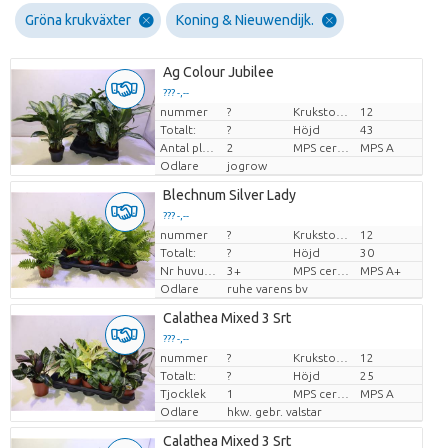
Gröna krukväxter
Koning & Nieuwendijk.
Ag Colour Jubilee
??? -,--
nummer
?
Krukstorlek (cm)
12
Pris per enhet
Totalt:
?
Höjd
43
Antal plantor/kruka
2
MPS certifikat.
MPS A
Odlare
jogrow
Blechnum Silver Lady
??? -,--
nummer
?
Krukstorlek (cm)
12
Pris per enhet
Totalt:
?
Höjd
30
Nr huvuden
3+
MPS certifikat.
MPS A+
Odlare
ruhe varens bv
Calathea Mixed 3 Srt
??? -,--
nummer
?
Krukstorlek (cm)
12
Pris per enhet
Totalt:
?
Höjd
25
Tjocklek
1
MPS certifikat.
MPS A
Odlare
hkw. gebr. valstar
Calathea Mixed 3 Srt