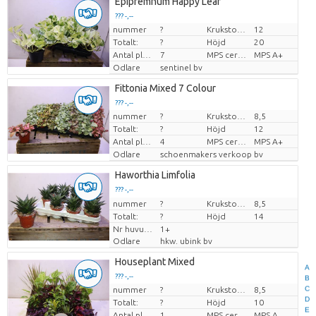
Epipremnum Happy Leaf
??? -,--
nummer
?
Krukstorlek (cm)
12
Pris per enhet
Totalt:
?
Höjd
20
Antal plantor/kruka
7
MPS certifikat.
MPS A+
Odlare
sentinel bv
Fittonia Mixed 7 Colour
??? -,--
nummer
?
Krukstorlek (cm)
8,5
Pris per enhet
Totalt:
?
Höjd
12
Antal plantor/kruka
4
MPS certifikat.
MPS A+
Odlare
schoenmakers verkoop bv
Haworthia Limfolia
??? -,--
nummer
Pris per enhet
?
Krukstorlek (cm)
8,5
Totalt:
?
Höjd
14
Nr huvuden
1+
Odlare
hkw. ubink bv
Houseplant Mixed
A
??? -,--
B
C
nummer
?
Krukstorlek (cm)
8,5
Pris per enhet
D
Totalt:
?
Höjd
10
E
Antal plantor/kruka
1
MPS certifikat.
MPS A