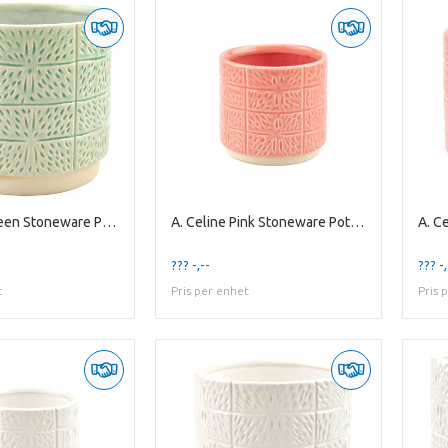
A. Celine Green Stoneware Pot ES-17
A. Celine Pink Stoneware Pot ES10,5
??? -,--
??? -,
t
Pris per enhet
Pris 