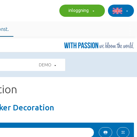
inloggning
nst.
DEMO
tion
kker Decoration