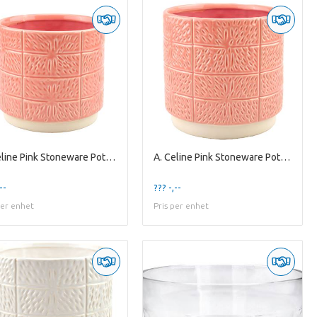
A. Celine Pink Stoneware Pot ES-15
A. Celine Pink Stoneware Pot ES-17
--
??? -,--
per enhet
Pris per enhet