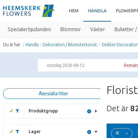
HEM
HANDLA
FLOWERF
Specialerbjudanden
Blommor
Växter
Buketter 
Du är här
Handla
Dekoration / Blomsterkonst.
Dekker Decoratio
onsdag 2026-08-12
Remaini
Floris
Återställa filter
Det är
8
Produktgrupp
Lager