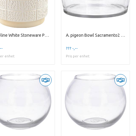
A. Celine White Stoneware Pot ES-17
A. pigeon Bowl Sacramento2 clear
--
??? -,--
per enhet
Pris per enhet