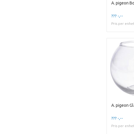
??? -,--
Pris per enhe
??? -,--
Pris per enhe