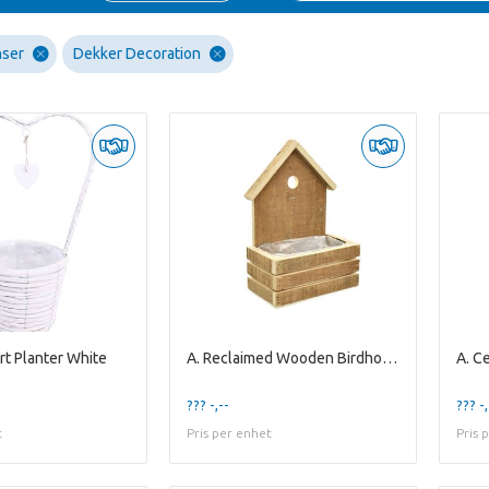
nser
Dekker Decoration
rt Planter White
A. Reclaimed Wooden Birdhouse Planter S
??? -,--
??? -,
t
Pris per enhet
Pris 