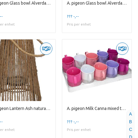
A. pigeon Glass bowl Alverda1 clear
A. pigeon Glass bowl Alverda1 clear
--
??? -,--
per enhet
Pris per enhet
A. pigeon Lantern Ash natural / glass H9,7xD7,9
A. pigeon Milk Canna mixed tray 5 assorti
A
B
--
??? -,--
C
per enhet
Pris per enhet
D