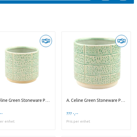
A. Celine Green Stoneware Pot ES10,5
A. Celine Green Stoneware Pot ES-15
--
??? -,--
per enhet
Pris per enhet