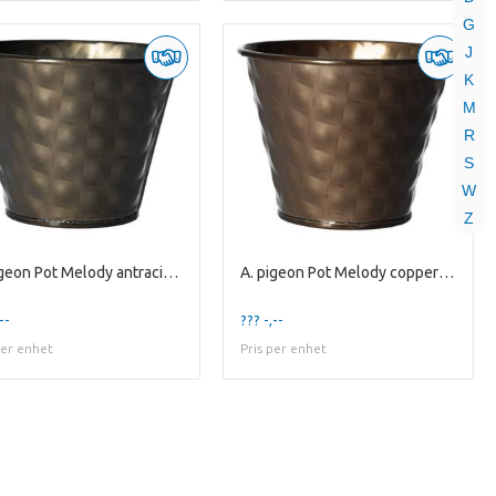
G
J
K
M
R
S
W
Z
A. pigeon Pot Melody antracite es9
A. pigeon Pot Melody copper es9
--
??? -,--
per enhet
Pris per enhet