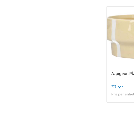
??? -,--
Pris per enhe