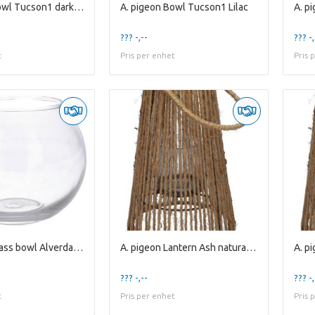
A. pigeon Bowl Tucson1 dark purple
A. pigeon Bowl Tucson1 Lilac
??? -,--
??? -,
t
Pris per enhet
Pris 
A. pigeon Glass bowl Alverda1 clear
A. pigeon Lantern Ash natural / glass H10xD10
??? -,--
??? -,
t
Pris per enhet
Pris 