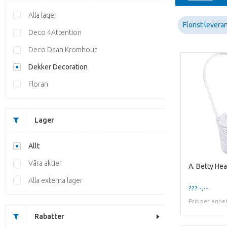
Alla lager
Florist levera
Deco 4Attention
Deco Daan Kromhout
Dekker Decoration
Floran
Lager
Allt
Våra aktier
A. Betty Hea
Alla externa lager
??? -,--
Pris per enhe
Rabatter