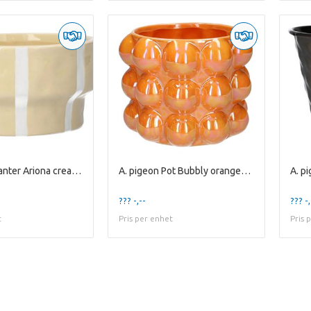
A. pigeon Planter Ariona cream+white stripes
A. pigeon Pot Bubbly orange+pearl es12
??? -,--
??? -,
t
Pris per enhet
Pris 