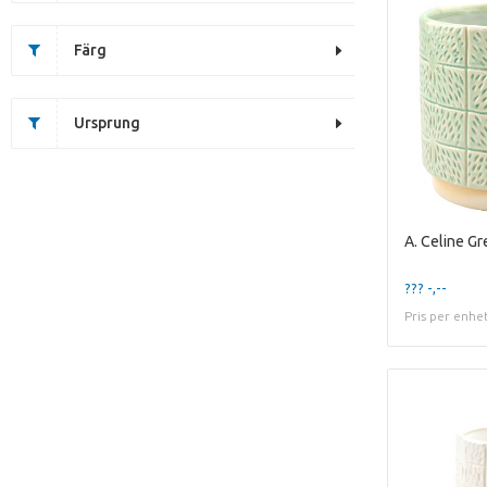
Färg
Ursprung
??? -,--
Pris per enhe