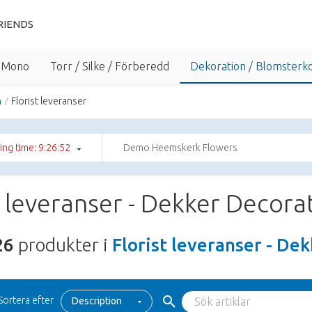
RIENDS
/ Mono
Torr / Silke / Förberedd
Dekoration / Blomsterko
n
Florist leveranser
ng time: 9:26:51
Demo Heemskerk Flowers
t leveranser - Dekker Decora
26
produkter i
Florist leveranser - De
Sortera efter
Description