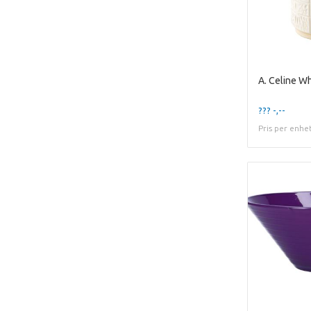
??? -,--
Pris per enhe