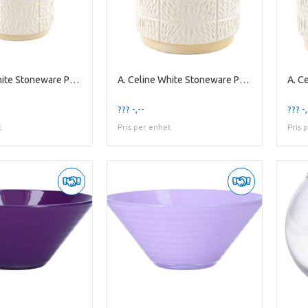
A. Celine White Stoneware Pot ES10,5
A. Celine White Stoneware Pot ES-15
??? -,--
??? -,
t
Pris per enhet
Pris 