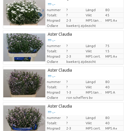
??? -,--
nummer
?
Längd
80
Pris per enhet
Totalt:
?
Vikt
45
Mognad
2-3
MPS tanúsítvány.
MPS A+
Odlare
kwekerij zijdezicht
Aster Claudia
??? -,--
nummer
?
Längd
75
Pris per enhet
Totalt:
?
Vikt
15
Mognad
2-3
MPS cert.
MPS A+
Odlare
kwekerij zijdezicht
Aster Claudia
??? -,--
nummer
?
Längd
80
Pris per enhet
Totalt:
?
Vikt
40
Mognad
1-3
MPS tanúsítvány.
MPS A
Odlare
ron scheffers bv
Aster Claudia
??? -,--
nummer
?
Längd
80
Pris per enhet
Totalt:
?
Vikt
40
Mognad
2-3
MPS cert.
MPS A+