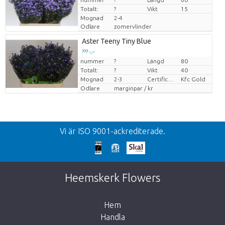
Totalt:
?
Vikt
15
Mognad
2-4
Odlare
zomervlinder
Aster Teeny Tiny Blue
??? -,--
nummer
?
Längd
80
Pris per enhet
Totalt:
?
Vikt
40
Mognad
2-3
Certificaten Kenya Flower Counsel
Kfc Gold
Odlare
marginpar / kr
Tllbacka
Vi är ISO 9001-ackrediterade.
We're sorry
This page does not exist. Click on the
Heemskerk Flowers
button below to return to the shop.
Hem
Handla