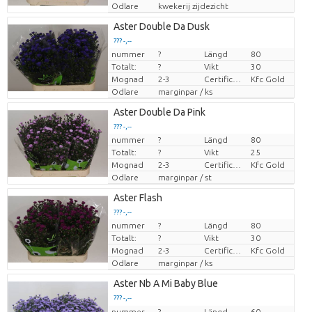
Odlare
kwekerij zijdezicht
Aster Double Da Dusk
??? -,--
nummer
?
Längd
80
Pris per enhet
Totalt:
?
Vikt
30
Mognad
2-3
Certificaten Kenya Flower Counsel
Kfc Gold
Odlare
marginpar / ks
Aster Double Da Pink
??? -,--
nummer
?
Längd
80
Pris per enhet
Totalt:
?
Vikt
25
Mognad
2-3
Certificaten Kenya Flower Counsel
Kfc Gold
Odlare
marginpar / st
Aster Flash
??? -,--
nummer
?
Längd
80
Pris per enhet
Totalt:
?
Vikt
30
Mognad
2-3
Certificaten Kenya Flower Counsel
Kfc Gold
Odlare
marginpar / ks
Aster Nb A Mi Baby Blue
??? -,--
nummer
Pris per enhet
?
Längd
60