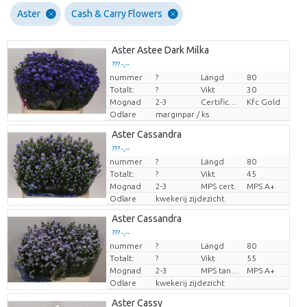
Aster
Cash & Carry Flowers
Aster Astee Dark Milka
??? -,--
nummer
?
Längd
80
Pris per enhet
Totalt:
?
Vikt
30
Mognad
2-3
Certificaten Kenya Flower Counsel
Kfc Gold
Odlare
marginpar / ks
Aster Cassandra
??? -,--
nummer
?
Längd
80
Pris per enhet
Totalt:
?
Vikt
45
Mognad
2-3
MPS cert.
MPS A+
Odlare
kwekerij zijdezicht
Aster Cassandra
??? -,--
nummer
?
Längd
80
Pris per enhet
Totalt:
?
Vikt
55
Mognad
2-3
MPS tanúsítvány.
MPS A+
Odlare
kwekerij zijdezicht
Aster Cassy