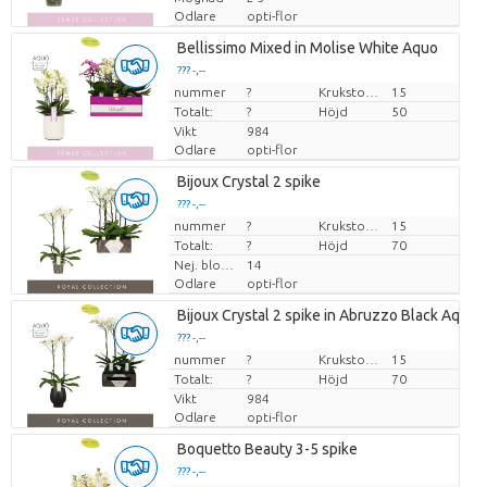
Odlare
opti-flor
Bellissimo Mixed in Molise White Aquo
??? -,--
nummer
Pris per enhet
?
Krukstorlek (cm)
15
Totalt:
?
Höjd
50
Vikt
984
Odlare
opti-flor
Bijoux Crystal 2 spike
??? -,--
nummer
Pris per enhet
?
Krukstorlek (cm)
15
Totalt:
?
Höjd
70
Nej. blomkruka
14
Odlare
opti-flor
Bijoux Crystal 2 spike in Abruzzo Black Aquo
??? -,--
nummer
Pris per enhet
?
Krukstorlek (cm)
15
Totalt:
?
Höjd
70
Vikt
984
Odlare
opti-flor
Boquetto Beauty 3-5 spike
??? -,--