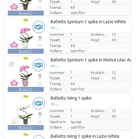
Totalt:
?
Höjd
45
Transporthöjd
60
Odlare
opti-flor
Balletto Spinturn 1 spike in Lazio White
??? -,--
nummer
Pris per enhet
?
Krukstorlek (cm)
12
Totalt:
?
Höjd
45
Transporthöjd
60
Odlare
opti-flor
Balletto Spinturn 1 spike in Molise Lilac Aquo
??? -,--
nummer
Pris per enhet
?
Krukstorlek (cm)
12
Totalt:
?
Höjd
45
Transporthöjd
60
Odlare
opti-flor
Balletto Wing 1 spike
??? -,--
nummer
Pris per enhet
?
Krukstorlek (cm)
12
Totalt:
?
Höjd
45
Växtform
Spiraal
Odlare
opti-flor
Balletto Wing 1 spike in Lazio White