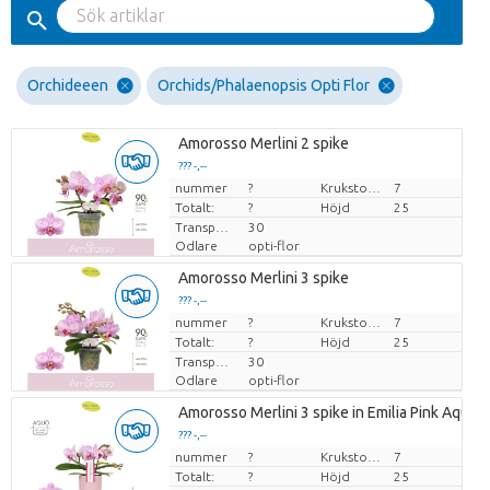
Orchideeen
Orchids/Phalaenopsis Opti Flor
Amorosso Merlini 2 spike
??? -,--
nummer
Pris per enhet
?
Krukstorlek (cm)
7
Totalt:
?
Höjd
25
Transporthöjd
30
Odlare
opti-flor
Amorosso Merlini 3 spike
??? -,--
nummer
Pris per enhet
?
Krukstorlek (cm)
7
Totalt:
?
Höjd
25
Transporthöjd
30
Odlare
opti-flor
Amorosso Merlini 3 spike in Emilia Pink Aquo
??? -,--
nummer
Pris per enhet
?
Krukstorlek (cm)
7
Totalt:
?
Höjd
25