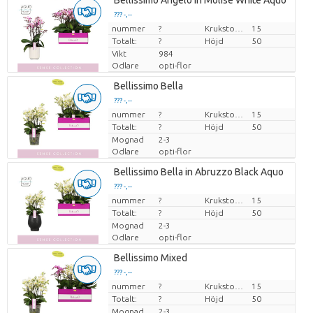
Bellissimo Angelo in Molise White Aquo
??? -,--
nummer
Pris per enhet
?
Krukstorlek (cm)
15
Totalt:
?
Höjd
50
Vikt
984
Odlare
opti-flor
Bellissimo Bella
??? -,--
nummer
Pris per enhet
?
Krukstorlek (cm)
15
Totalt:
?
Höjd
50
Mognad
2-3
Odlare
opti-flor
Bellissimo Bella in Abruzzo Black Aquo
??? -,--
nummer
Pris per enhet
?
Krukstorlek (cm)
15
Totalt:
?
Höjd
50
Mognad
2-3
Odlare
opti-flor
Bellissimo Mixed
??? -,--
nummer
Pris per enhet
?
Krukstorlek (cm)
15
Totalt:
?
Höjd
50
Mognad
2-3