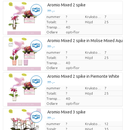
Aromio Mixed 2 spike
??? -,--
nummer
Pris per enhet
?
Krukstorlek (cm)
7
Totalt:
?
Höjd
25
Transporthöjd
40
Odlare
opti-flor
Aromio Mixed 2 spike in Molise Mixed Aquo
??? -,--
nummer
Pris per enhet
?
Krukstorlek (cm)
7
Totalt:
?
Höjd
25
Transporthöjd
40
Odlare
opti-flor
Aromio Mixed 2 spike in Piemonte White
??? -,--
nummer
Pris per enhet
?
Krukstorlek (cm)
7
Totalt:
?
Höjd
25
Transporthöjd
40
Odlare
opti-flor
Aromio Mixed 3 spike
??? -,--
nummer
Pris per enhet
?
Krukstorlek (cm)
12
Totalt:
?
Höjd
35