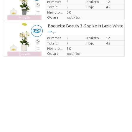
nummer
Pris per enhet
?
Krukstorlek (cm)
12
Totalt:
?
Höjd
45
Nej. blomkruka
30
Odlare
opti-flor
Boquetto Beauty 3-5 spike in Lazio White
??? -,--
nummer
Pris per enhet
?
Krukstorlek (cm)
12
Totalt:
?
Höjd
45
Nej. blomkruka
30
Odlare
opti-flor