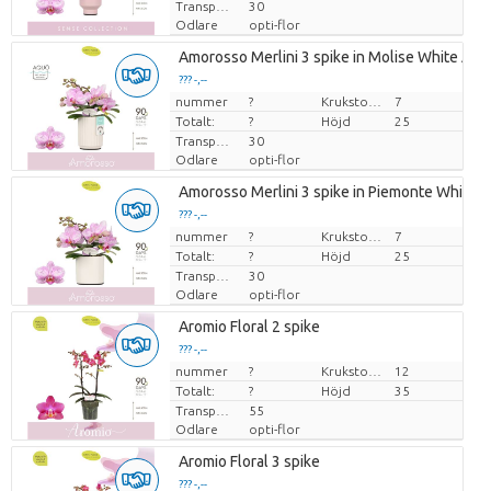
Transporthöjd
30
Odlare
opti-flor
Amorosso Merlini 3 spike in Molise White Aqu
??? -,--
nummer
Pris per enhet
?
Krukstorlek (cm)
7
Totalt:
?
Höjd
25
Transporthöjd
30
Odlare
opti-flor
Amorosso Merlini 3 spike in Piemonte White
??? -,--
nummer
Pris per enhet
?
Krukstorlek (cm)
7
Totalt:
?
Höjd
25
Transporthöjd
30
Odlare
opti-flor
Aromio Floral 2 spike
??? -,--
nummer
Pris per enhet
?
Krukstorlek (cm)
12
Totalt:
?
Höjd
35
Transporthöjd
55
Odlare
opti-flor
Aromio Floral 3 spike
??? -,--