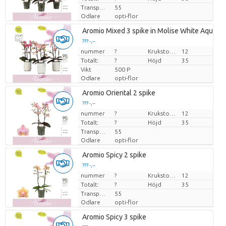
Transporthöjd
55
Odlare
opti-flor
Aromio Mixed 3 spike in Molise White Aquo
??? -,--
nummer
Pris per enhet
?
Krukstorlek (cm)
12
Totalt:
?
Höjd
35
Vikt
500 P
Odlare
opti-flor
Aromio Oriental 2 spike
??? -,--
nummer
Pris per enhet
?
Krukstorlek (cm)
12
Totalt:
?
Höjd
35
Transporthöjd
55
Odlare
opti-flor
Aromio Spicy 2 spike
??? -,--
nummer
Pris per enhet
?
Krukstorlek (cm)
12
Totalt:
?
Höjd
35
Transporthöjd
55
Odlare
opti-flor
Aromio Spicy 3 spike