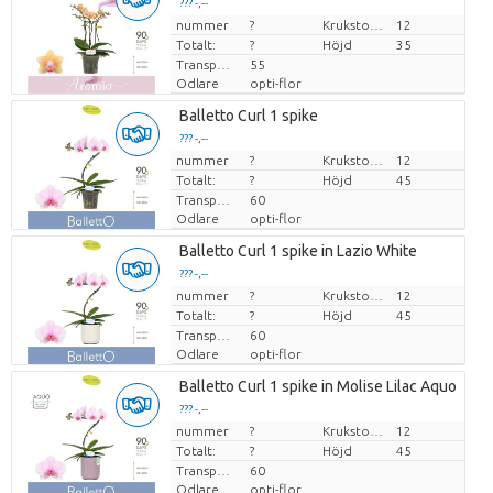
??? -,--
nummer
Pris per enhet
?
Krukstorlek (cm)
12
Totalt:
?
Höjd
35
Transporthöjd
55
Odlare
opti-flor
Balletto Curl 1 spike
??? -,--
nummer
Pris per enhet
?
Krukstorlek (cm)
12
Totalt:
?
Höjd
45
Transporthöjd
60
Odlare
opti-flor
Balletto Curl 1 spike in Lazio White
??? -,--
nummer
Pris per enhet
?
Krukstorlek (cm)
12
Totalt:
?
Höjd
45
Transporthöjd
60
Odlare
opti-flor
Balletto Curl 1 spike in Molise Lilac Aquo
??? -,--
nummer
Pris per enhet
?
Krukstorlek (cm)
12
Totalt:
?
Höjd
45
Transporthöjd
60
Odlare
opti-flor