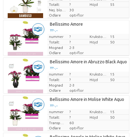
Totalt:
?
Höjd
55
Nej. blomkruka
30
Odlare
opti-flor
Bellissimo Amore
??? -,--
nummer
Pris per enhet
?
Krukstorlek (cm)
15
Totalt:
?
Höjd
50
Mognad
2-3
Odlare
opti-flor
Bellissimo Amore in Abruzzo Black Aquo
??? -,--
nummer
Pris per enhet
?
Krukstorlek (cm)
15
Totalt:
?
Höjd
50
Mognad
2-3
Odlare
opti-flor
Bellissimo Amore in Molise White Aquo
??? -,--
nummer
Pris per enhet
?
Krukstorlek (cm)
15
Totalt:
?
Höjd
50
Transporthöjd
60
Odlare
opti-flor