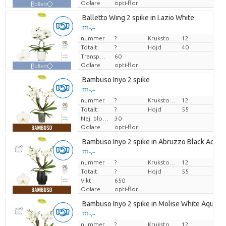
Odlare
opti-flor
Balletto Wing 2 spike in Lazio White
??? -,--
nummer
Pris per enhet
?
Krukstorlek (cm)
12
Totalt:
?
Höjd
40
Transporthöjd
60
Odlare
opti-flor
Bambuso Inyo 2 spike
??? -,--
nummer
Pris per enhet
?
Krukstorlek (cm)
12
Totalt:
?
Höjd
55
Nej. blomkruka
30
Odlare
opti-flor
Bambuso Inyo 2 spike in Abruzzo Black Aquo
??? -,--
nummer
Pris per enhet
?
Krukstorlek (cm)
12
Totalt:
?
Höjd
55
Vikt
650
Odlare
opti-flor
Bambuso Inyo 2 spike in Molise White Aquo
??? -,--
nummer
Pris per enhet
?
Krukstorlek (cm)
12