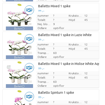
Balletto Mixed 1 spike
??? -,--
nummer
Pris per enhet
?
Krukstorlek (cm)
12
Totalt:
?
Höjd
45
Nej. blomkruka
9
Odlare
opti-flor
Balletto Mixed 1 spike in Lazio White
??? -,--
nummer
Pris per enhet
?
Krukstorlek (cm)
12
Totalt:
?
Höjd
45
Transporthöjd
60
Odlare
opti-flor
Balletto Mixed 1 spike in Molise White Aquo
??? -,--
nummer
Pris per enhet
?
Krukstorlek (cm)
12
Totalt:
?
Höjd
45
Transporthöjd
60
Odlare
opti-flor
Balletto Spinturn 1 spike
??? -,--
nummer
Pris per enhet
?
Krukstorlek (cm)
12