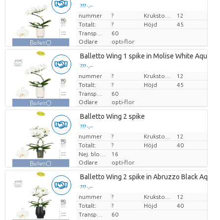
??? -,--
nummer
Pris per enhet
?
Krukstorlek (cm)
12
Totalt:
?
Höjd
45
Transporthöjd
60
Odlare
opti-flor
Balletto Wing 1 spike in Molise White Aquo
??? -,--
nummer
Pris per enhet
?
Krukstorlek (cm)
12
Totalt:
?
Höjd
45
Transporthöjd
60
Odlare
opti-flor
Balletto Wing 2 spike
??? -,--
nummer
Pris per enhet
?
Krukstorlek (cm)
12
Totalt:
?
Höjd
40
Nej. blomkruka
16
Odlare
opti-flor
Balletto Wing 2 spike in Abruzzo Black Aquo
??? -,--
nummer
Pris per enhet
?
Krukstorlek (cm)
12
Totalt:
?
Höjd
40
Transporthöjd
60