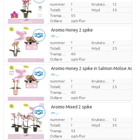
nummer
Pris per enhet
?
Krukstorlek (cm)
12
Totalt:
?
Höjd
35
Transporthöjd
55
Odlare
opti-flor
Aromio Honey 2 spike
??? -,--
nummer
Pris per enhet
?
Krukstorlek (cm)
7
Totalt:
?
Höjd
25
Transporthöjd
40
Odlare
opti-flor
Aromio Honey 2 spike in Salmon Molise Aquo
??? -,--
nummer
Pris per enhet
?
Krukstorlek (cm)
7
Totalt:
?
Höjd
25
Transporthöjd
40
Odlare
opti-flor
Aromio Mixed 2 spike
??? -,--
nummer
Pris per enhet
?
Krukstorlek (cm)
12
Totalt:
?
Höjd
35
Transporthöjd
55
Odlare
opti-flor