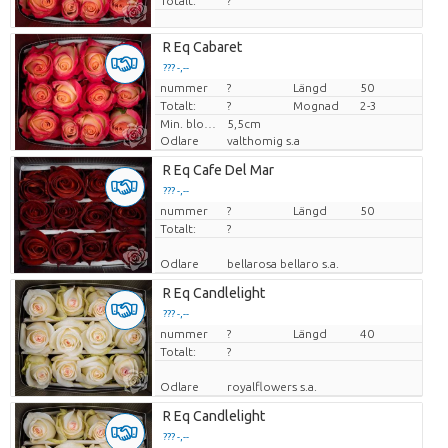
Totalt:
?
R Eq Cabaret
??? -,--
nummer
Pris per enhet
?
Längd
50
Totalt:
?
Mognad
2-3
Min. blomknopps höjd
5,5cm
Odlare
valthomig s.a
R Eq Cafe Del Mar
??? -,--
nummer
Pris per enhet
?
Längd
50
Totalt:
?
Odlare
bellarosa bellaro s.a.
R Eq Candlelight
??? -,--
nummer
Pris per enhet
?
Längd
40
Totalt:
?
Odlare
royalflowers s.a.
R Eq Candlelight
??? -,--