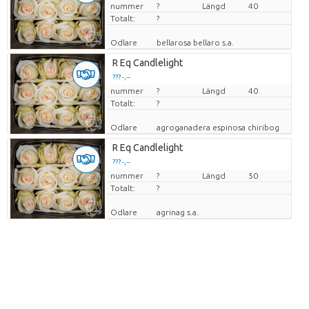
nummer
Pris per enhet
?
Längd
40
Totalt:
?
Odlare
bellarosa bellaro s.a.
R Eq Candlelight
??? -,--
nummer
Pris per enhet
?
Längd
40
Totalt:
?
Odlare
agroganadera espinosa chiribog
R Eq Candlelight
??? -,--
nummer
Pris per enhet
?
Längd
50
Totalt:
?
Odlare
agrinag s.a.