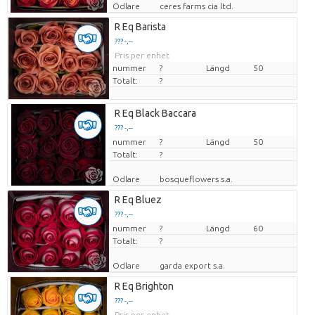
Odlare
ceres farms cia ltd.
R Eq Barista
??? -,--
Pris per enhet
nummer
?
Längd
50
Totalt:
?
R Eq Black Baccara
??? -,--
nummer
Pris per enhet
?
Längd
50
Totalt:
?
Odlare
bosqueflowers s.a.
R Eq Bluez
??? -,--
nummer
Pris per enhet
?
Längd
60
Totalt:
?
Odlare
garda export s.a.
R Eq Brighton
??? -,--
Pris per enhet