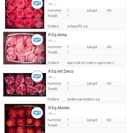
??? -,--
nummer
Pris per enhet
?
Längd
40
Totalt:
?
Odlare
solpacific s.a.
R Eq Anna
??? -,--
nummer
Pris per enhet
?
Längd
40
Totalt:
?
Odlare
agricola el rosario agrirose c
R Eq Art Deco
??? -,--
nummer
Pris per enhet
?
Längd
40
Totalt:
?
Odlare
bellarosa bellaro s.a.
R Eq Atomic
??? -,--
nummer
Pris per enhet
?
Längd
60
Totalt:
?