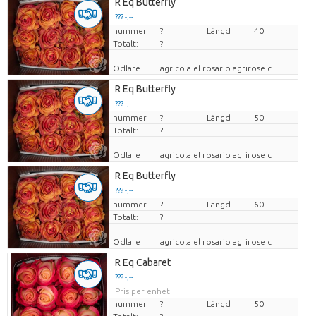
R Eq Butterfly
??? -,--
nummer
Pris per enhet
?
Längd
40
Totalt:
?
Odlare
agricola el rosario agrirose c
R Eq Butterfly
??? -,--
nummer
Pris per enhet
?
Längd
50
Totalt:
?
Odlare
agricola el rosario agrirose c
R Eq Butterfly
??? -,--
nummer
Pris per enhet
?
Längd
60
Totalt:
?
Odlare
agricola el rosario agrirose c
R Eq Cabaret
??? -,--
Pris per enhet
nummer
?
Längd
50