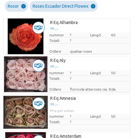
Rosor
Roses Ecuador Direct Flowex
R Eq Alhambra
??? -,--
nummer
Pris per enhet
?
Längd
40
Totalt:
?
Odlare
qualisa roses
R Eq Aly
??? -,--
nummer
Pris per enhet
?
Längd
50
Totalt:
?
Odlare
floricola attaroses cia. ltda.
R Eq Amnesia
??? -,--
Pris per enhet
nummer
?
Längd
50
Totalt:
?
R Eq Amsterdam