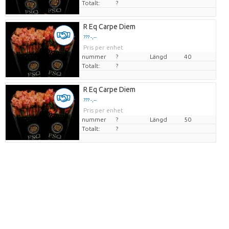
Totalt:
?
R Eq Carpe Diem
??? -,--
Pris per enhet
nummer
?
Längd
40
Totalt:
?
R Eq Carpe Diem
??? -,--
Pris per enhet
nummer
?
Längd
50
Totalt:
?