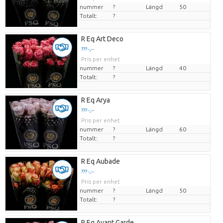
nummer
?
Längd
50
Totalt:
?
R Eq Art Deco
??? -,--
Pris per enhet
nummer
?
Längd
40
Totalt:
?
R Eq Arya
??? -,--
Pris per enhet
nummer
?
Längd
60
Totalt:
?
R Eq Aubade
??? -,--
Pris per enhet
nummer
?
Längd
50
Totalt:
?
R Eq Avant Garde