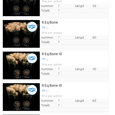
Pris per enhet
nummer
?
Längd
50
Totalt:
?
R Eq Bone
??? -,--
Pris per enhet
nummer
?
Längd
60
Totalt:
?
R Eq Bone Xl
??? -,--
Pris per enhet
nummer
?
Längd
50
Totalt:
?
R Eq Bone Xl
??? -,--
Pris per enhet
nummer
?
Längd
60
Totalt:
?