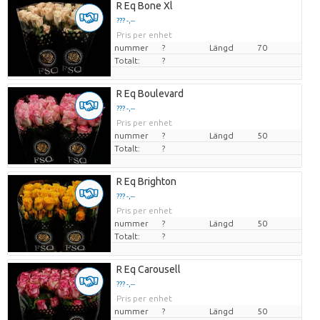
R Eq Bone Xl
??? -,--
Pris per enhet
nummer
?
Längd
70
Totalt:
?
R Eq Boulevard
??? -,--
Pris per enhet
nummer
?
Längd
50
Totalt:
?
R Eq Brighton
??? -,--
Pris per enhet
nummer
?
Längd
50
Totalt:
?
R Eq Carousell
??? -,--
Pris per enhet
nummer
?
Längd
50