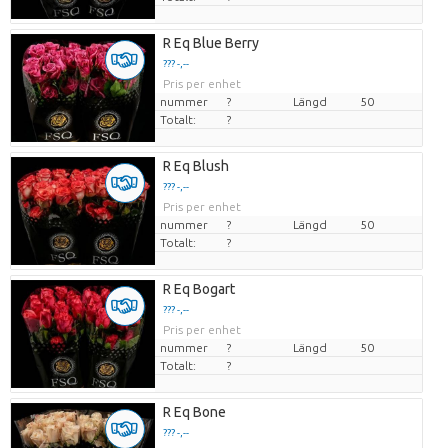
R Eq Blue Berry
??? -,--
Pris per enhet
nummer
?
Längd
50
Totalt:
?
R Eq Blush
??? -,--
Pris per enhet
nummer
?
Längd
50
Totalt:
?
R Eq Bogart
??? -,--
Pris per enhet
nummer
?
Längd
50
Totalt:
?
R Eq Bone
??? -,--