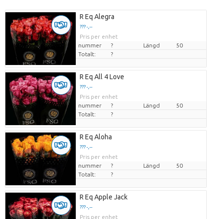
R Eq Alegra
??? -,--
Pris per enhet
nummer
?
Längd
50
Totalt:
?
R Eq All 4 Love
??? -,--
Pris per enhet
nummer
?
Längd
50
Totalt:
?
R Eq Aloha
??? -,--
Pris per enhet
nummer
?
Längd
50
Totalt:
?
R Eq Apple Jack
??? -,--
Pris per enhet