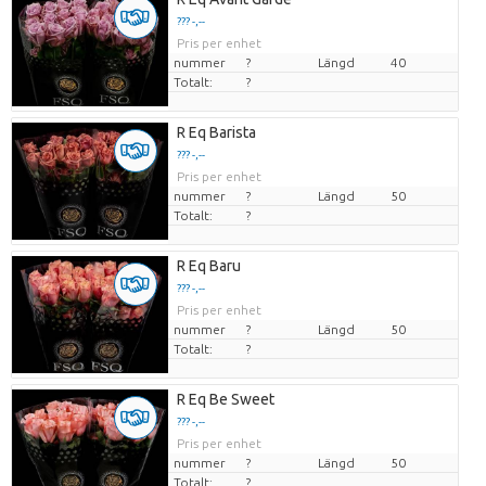
??? -,--
Pris per enhet
nummer
?
Längd
40
Totalt:
?
R Eq Barista
??? -,--
Pris per enhet
nummer
?
Längd
50
Totalt:
?
R Eq Baru
??? -,--
Pris per enhet
nummer
?
Längd
50
Totalt:
?
R Eq Be Sweet
??? -,--
Pris per enhet
nummer
?
Längd
50
Totalt:
?