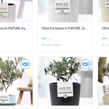
Olea Europaea in P&PURE Ivy ceramics shiny White
Olea Europaea in P&PURE Jade ceramics
??? -,--
??? -,
t
Pris per enhet
Pris 