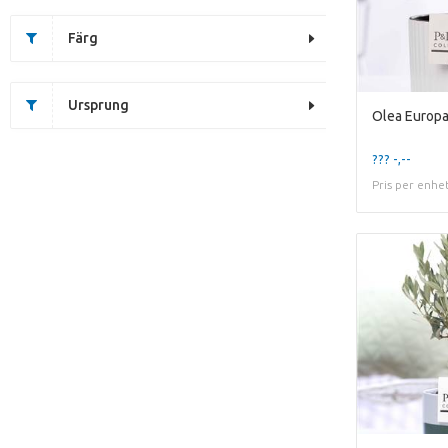
Färg
Ursprung
??? -,--
Pris per enhe