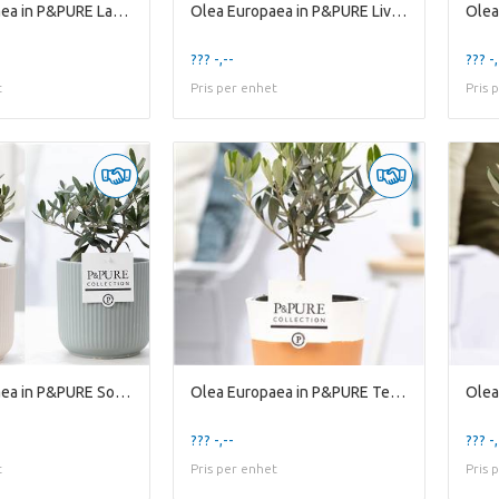
Olea Europaea in P&PURE Lauren ceramics
Olea Europaea in P&PURE Liv ceramics matt Black
??? -,--
??? -,
t
Pris per enhet
Pris 
Olea Europaea in P&PURE Sophie ceramics ass. 2
Olea Europaea in P&PURE Terra Cotta 4 White
??? -,--
??? -,
t
Pris per enhet
Pris 