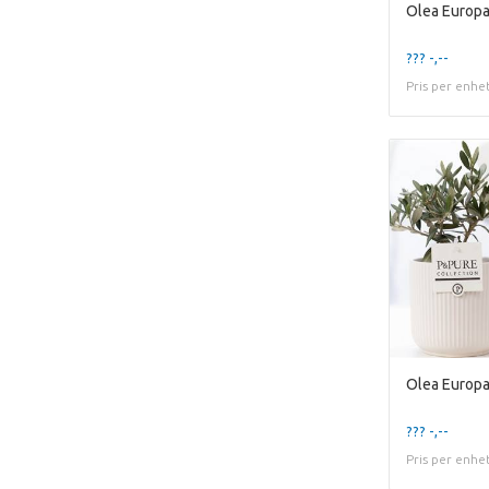
??? -,--
Pris per enhe
??? -,--
Pris per enhe