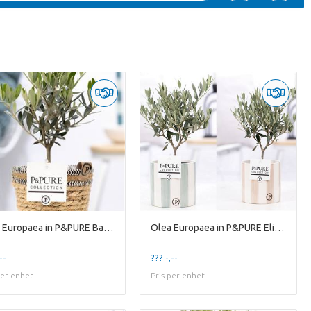
Olea Europaea in P&PURE Basket 6
Olea Europaea in P&PURE Eline ceramics ass. 2
--
??? -,--
per enhet
Pris per enhet