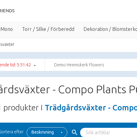
RIENDS
/ Mono
Torr / Silke / Förberedd
Dekoration / Blomsterko
sväxter
ende tid: 5:51:41
Demo Heemskerk Flowers
rdsväxter - Compo Plants P
1
produkter i
Trädgårdsväxter - Compo
Sortera efter
Beskrivning