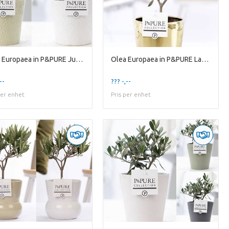
Olea Europaea in P&PURE Juliette ceramics ass. 2
Olea Europaea in P&PURE Laryssa ceramics shiny gol
--
??? -,--
per enhet
Pris per enhet