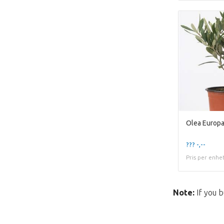
??? -,--
Pris per enhe
Note:
If you b