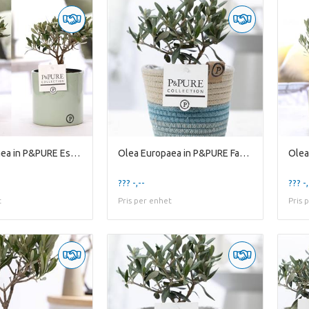
Olea Europaea in P&PURE Essential ceramics ass. 2
Olea Europaea in P&PURE Fashionpot Valerie
??? -,--
??? -,
t
Pris per enhet
Pris 