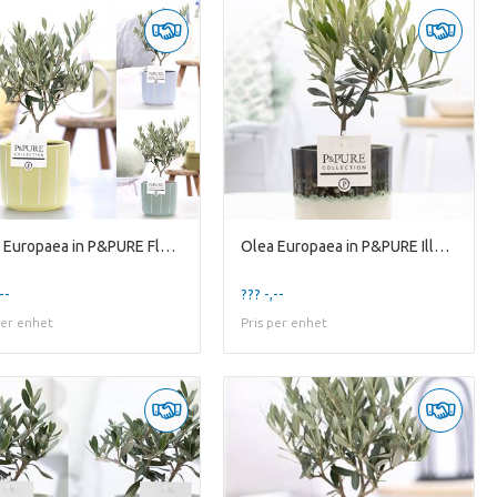
Olea Europaea in P&PURE Fleur ceramics ass. 3
Olea Europaea in P&PURE Illusion ceramics perfectl
--
??? -,--
per enhet
Pris per enhet