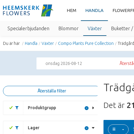
HEM
HANDLA
FLOWERF
Specialerbjudanden
Blommor
Växter
Buketter 
Du är här
Handla
Växter
Compo Plants Pure Collection
Trädgård
onsdag 2026-08-12
Återstå
Trädgå
Återställa filter
Det är
2
Produktgrupp
Lager