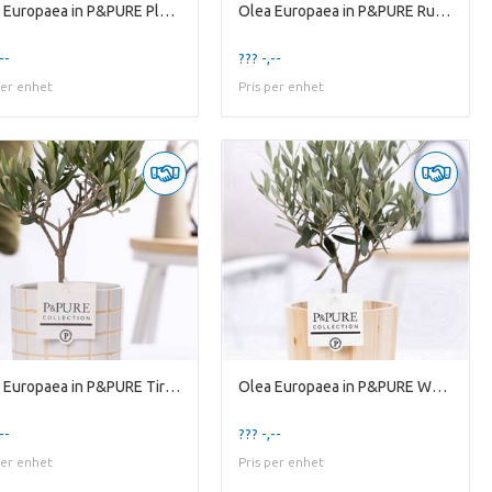
Olea Europaea in P&PURE Plants Vase Maxima ass. 2
Olea Europaea in P&PURE Ruby ceramics ass. 3
--
??? -,--
per enhet
Pris per enhet
Olea Europaea in P&PURE Tirza ceramics
Olea Europaea in P&PURE Wood 5
--
??? -,--
per enhet
Pris per enhet