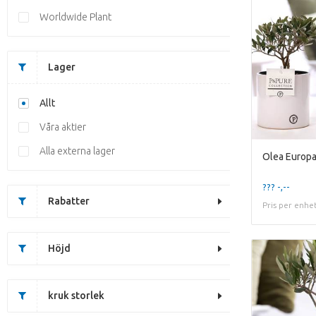
Worldwide Plant
Lager
Allt
Våra aktier
Alla externa lager
??? -,--
Rabatter
Pris per enhe
Höjd
kruk storlek