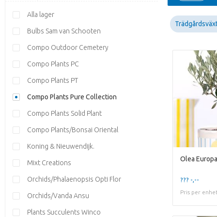
Alla lager
Trädgårdsväx
Bulbs Sam van Schooten
Compo Outdoor Cemetery
Compo Plants PC
Compo Plants PT
Compo Plants Pure Collection
Compo Plants Solid Plant
Compo Plants/Bonsai Oriental
Koning & Nieuwendijk.
Mixt Creations
Orchids/Phalaenopsis Opti Flor
??? -,--
Pris per enhe
Orchids/Vanda Ansu
Plants Succulents Winco