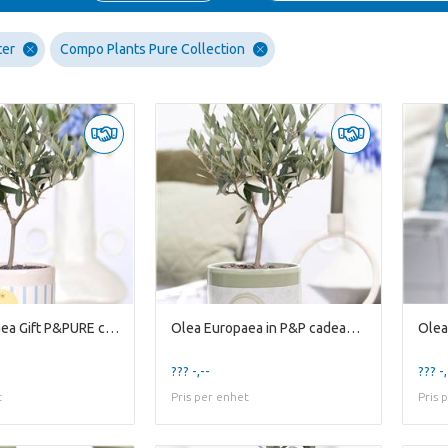
ter
Compo Plants Pure Collection
Olea Europaea Gift P&PURE cadeau concept: HAPPY SU
Olea Europaea in P&P cadeau concept: GO GREEN!
??? -,--
??? -,
t
Pris per enhet
Pris 