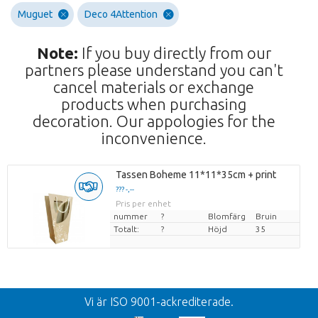
Muguet
Deco 4Attention
Note:
If you buy directly from our
partners please understand you can't
cancel materials or exchange
products when purchasing
decoration. Our appologies for the
inconvenience.
Tassen Boheme 11*11*35cm + print
??? -,--
Pris per enhet
nummer
?
Blomfärg
Bruin
Totalt:
?
Höjd
35
Tllbacka
Vi är ISO 9001-ackrediterade.