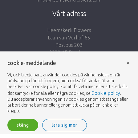
Vårt adress
Heemskerk Flowers
Laan van Verhof 65
Postbus 203
2230 AE Rijnsburg
Netherlands
×
cookie-meddelande
Följ oss:
Vi, och tredje part, använder cookies på vår hemsida som är
nödvändiga för att fungera, men också för ändamål som
beskrivs i vår cookie policy. För att få veta mer eller att återkalla
Cookie policy
ditt samtycke för alla eller några cookies, se
.
Du accepterar användningen av cookies genom att stänga eller
ta bort denna banner eller genom att klicka på en länk eller
Heemskerk Flowers
Villkor
Integritetspolicy
© 2026 -
knapp.
stäng
lära sig mer
Heemskerk Flowers is a trading name of BGH A.Heemskerk AZN b.v.