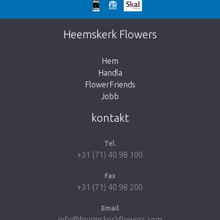
We're sorry
This page does not exist. Click on the
Heemskerk Flowers
button below to return to the shop.
Hem
Handla
FlowerFriends
Jobb
Take me back to the shop
kontakt
Tel.
+31 (71) 40 98 100
Fax
+31 (71) 40 98 200
Email
info@heemskerkflowers.com